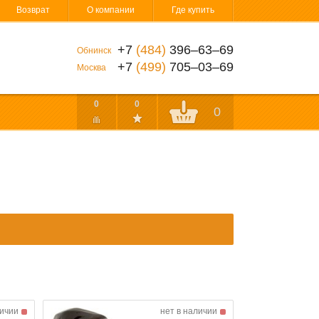
Возврат
О компании
Где купить
+7
(484)
396‒63‒69
Обнинск
+7
(499)
705‒03‒69
Москва
0
0
0
личии
нет в наличии