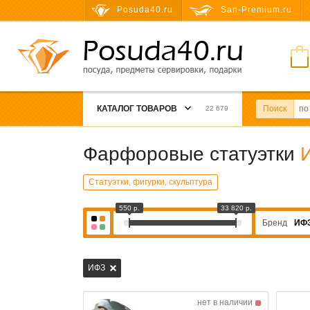
Posuda40.ru
San-Premium.ru
КАТАЛОГ ТОВАРОВ
Поиск
22 679
Фарфоровые статуэтки
Статуэтки, фигурки, скульптура
550 р.
33 820 р.
Бренд
ИФ
ИФЗ
нет в наличии