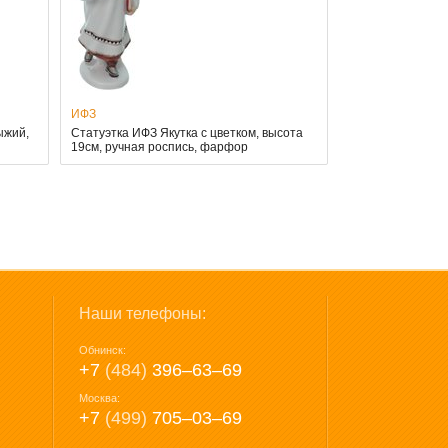
ИФЗ
ыжий,
Статуэтка ИФЗ Якутка с цветком, высота
19см, ручная роспись, фарфор
Наши телефоны:
Обнинск:
+7
(484)
396‒63‒69
Москва:
+7
(499)
705‒03‒69