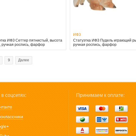
ИФЗ
этка ИФЗ Сеттер пятнистый, высота
Статуэтка ИФЗ Пудель играющий р
, ручная роспись, фарфор
ручная роспись, фарфор
9
Далее
в соцсетях:
Принимаем к оплате:
нтакте
оклассники
gle+