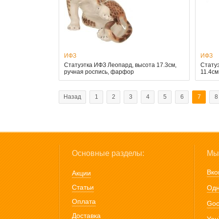
ИФЗ
ИФЗ
Статуэтка ИФЗ Леопард, высота 17.3см,
Стату
ручная роспись, фарфор
11.4см
Назад
1
2
3
4
5
6
7
8
Основные разделы:
Мы 
Вко
Акции
Статьи
Одн
Оплата
Goo
Доставка