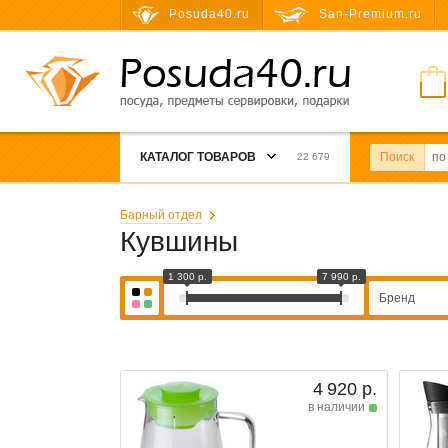
Posuda40.ru
San-Premium.ru
КАТАЛОГ ТОВАРОВ
Поиск
22 679
Барный отдел
Кувшины
1 300 р.
7 990 р.
Бренд
4 920 р.
в наличии