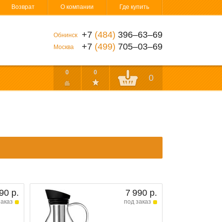
Возврат
О компании
Где купить
+7
(484)
396‒63‒69
Обнинск
+7
(499)
705‒03‒69
Москва
0
0
0
90 р.
7 990 р.
заказ
под заказ