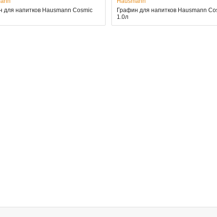
ann
Hausmann
н для напитков Hausmann Cosmic
Графин для напитков Hausmann Co
1.0л