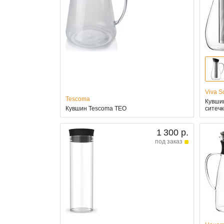
Viva S
Tescoma
Кувшин
Кувшин Tescoma TEO
ситечк
1 300 р.
под заказ