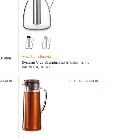
Viva Scandinavia
я Viva
Кувшин Viva Scandinavia Infusion, 2л, с
ситечком, стекло
личии
нет в наличии