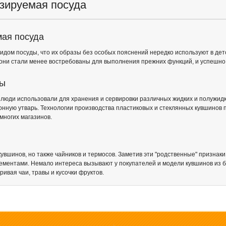
изируемая посуда
мая посуда
ом посуды, что их образы без особых пояснений нередко используют в детско
а они стали менее востребованы для выполнения прежних функций, и успешн
ны
е люди использовали для хранения и сервировки различных жидких и полужид
хонную утварь. Технологии производства пластиковых и стеклянных кувшинов 
многих магазинов.
 кувшинов, но также чайников и термосов. Заметив эти "родственные" призн
ементами. Немало интереса вызывают у покупателей и модели кувшинов из б
ривая чаи, травы и кусочки фруктов.