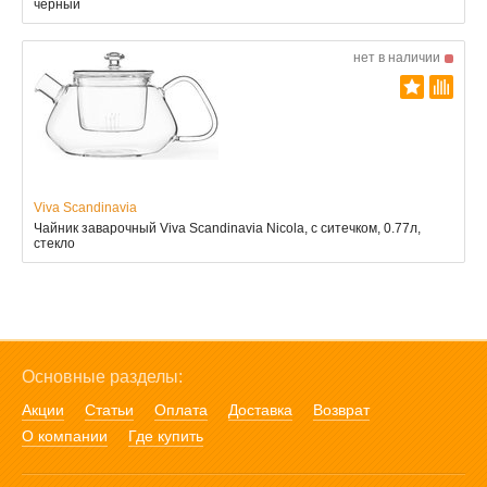
чёрный
нет в наличии
Viva Scandinavia
Чайник заварочный Viva Scandinavia Nicola, с ситечком, 0.77л,
стекло
Основные разделы:
Акции
Статьи
Оплата
Доставка
Возврат
О компании
Где купить