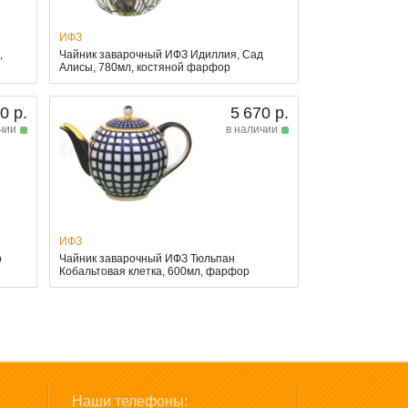
ИФЗ
,
Чайник заварочный ИФЗ Идиллия, Сад
Алисы, 780мл, костяной фарфор
0 р.
5 670 р.
чии
в наличии
ИФЗ
р
Чайник заварочный ИФЗ Тюльпан
Кобальтовая клетка, 600мл, фарфор
Наши телефоны: