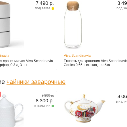
7 490 р.
3 49
под заказ
под за
inavia
Viva Scandinavia
я хранения чая Viva Scandinavia
Емкость для хранения Viva Scandinavi
рфор, 0.3 л, 3 шт.
Cortica 0.65л, стекло, пробка
ие
чайники заварочные
8 800 р.
8 06
8 300 р.
в нали
в наличии