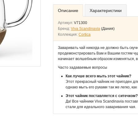
Описание
Характеристики
Артикул:
V71300
Бренд:
Viva Scandinavia
(Дания)
Коллекция:
Cortica
Заваривать чай никогда не должно быть скучн
продемонстрировать Вам и Вашим гостям чуд
начинает волшебным образом изменяться, в 
Часто задаваемые вопросы
Как лучше всего мыть этот чайник?
Этот прекрасный чайник не пригоден дл
однако мыть его руками так же легко, как
Этот чайник поставляется с ситечком?
Да! Все чайники Viva Scandinavia пост
стали для идеального заваривания чая.