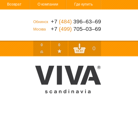
Возврат
О компании
Где купить
+7
(484)
396‒63‒69
Обнинск
+7
(499)
705‒03‒69
Москва
0
0
0