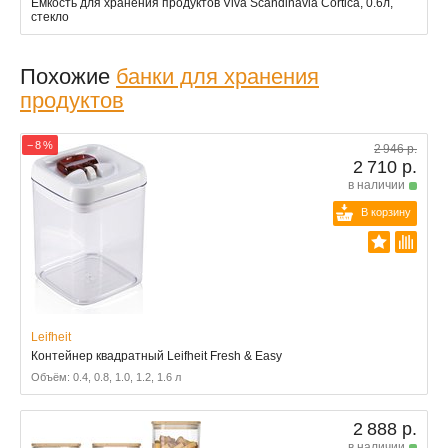
Ёмкость для хранения продуктов Viva Scandinavia Cortica, 0.6л,
стекло
Похожие
банки для хранения
продуктов
− 8 %
2 946 р.
2 710 р.
в наличии
В корзину
Leifheit
Контейнер квадратный Leifheit Fresh & Easy
Объём: 0.4, 0.8, 1.0, 1.2, 1.6 л
2 888 р.
в наличии