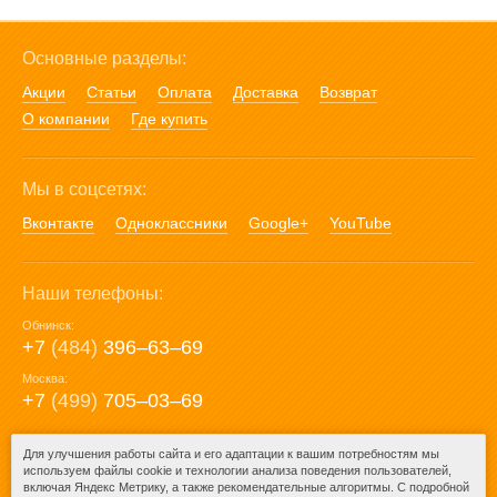
Основные разделы:
Акции
Статьи
Оплата
Доставка
Возврат
О компании
Где купить
Мы в соцсетях:
Вконтакте
Одноклассники
Google+
YouTube
Наши телефоны:
Обнинск:
+7
(484)
396‒63‒69
Москва:
+7
(499)
705‒03‒69
E-mail:
Для улучшения работы сайта и его адаптации к вашим потребностям мы
используем файлы cookie и технологии анализа поведения пользователей,
mail@posuda40.ru
включая Яндекс Метрику, а также рекомендательные алгоритмы. С подробной