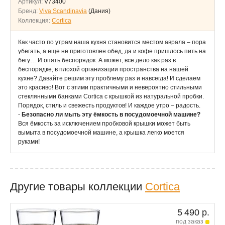
Артикул:
V73400
Бренд:
Viva Scandinavia
(Дания)
Коллекция:
Cortica
Как часто по утрам наша кухня становится местом аврала – пора
убегать, а еще не приготовлен обед, да и кофе пришлось пить на
бегу… И опять беспорядок. А может, все дело как раз в
беспорядке, в плохой организации пространства на нашей
кухне? Давайте решим эту проблему раз и навсегда! И сделаем
это красиво! Вот с этими практичными и невероятно стильными
стеклянными банками Cortica с крышкой из натуральной пробки.
Порядок, стиль и свежесть продуктов! И каждое утро – радость.
-
Безопасно ли мыть эту ёмкость в посудомоечной машине?
Вся ёмкость за исключением пробковой крышки может быть
вымыта в посудомоечной машине, а крышка легко моется
руками!
Другие товары коллекции
Cortica
5 490 р.
под заказ