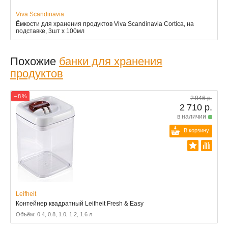
Viva Scandinavia
Ёмкости для хранения продуктов Viva Scandinavia Cortica, на
подставке, 3шт x 100мл
Похожие
банки для хранения
продуктов
− 8 %
2 946 р.
2 710 р.
в наличии
В корзину
Leifheit
Контейнер квадратный Leifheit Fresh & Easy
Объём: 0.4, 0.8, 1.0, 1.2, 1.6 л