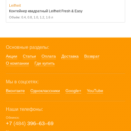
Leifheit
Контейнер квадратный Leifheit Fresh & Easy
Объём: 0.4, 0.8, 1.0, 1.2, 1.6 л
Основные разделы:
Акции
Статьи
Оплата
Доставка
Возврат
О компании
Где купить
Мы в соцсетях:
Вконтакте
Одноклассники
Google+
YouTube
Наши телефоны:
Обнинск:
+7
(484)
396‒63‒69