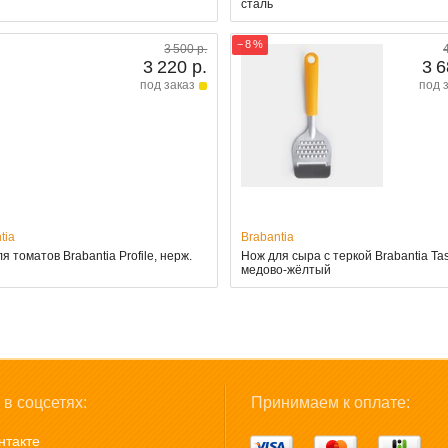
сталь
− 8 %
3 500 р.
3 220 р.
3 6
под заказ
под 
tia
Brabantia
я томатов Brabantia Profile, нерж.
Нож для сыра с теркой Brabantia Tas
медово-жёлтый
в соцсетях:
Принимаем к оплате:
нтакте