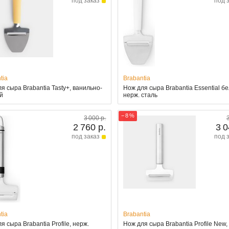
под заказ
под 
tia
Brabantia
я сыра Brabantia Tasty+, ванильно-
Нож для сыра Brabantia Essential б
й
нерж. сталь
− 8 %
3 000 р.
2 760 р.
3 0
под заказ
под 
tia
Brabantia
я сыра Brabantia Profile, нерж.
Нож для сыра Brabantia Profile New,