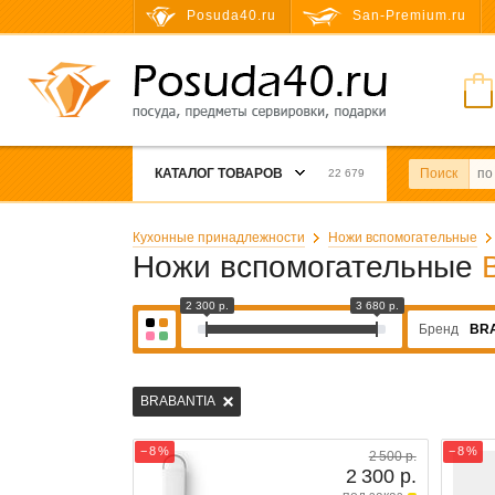
Posuda40.ru
San-Premium.ru
КАТАЛОГ ТОВАРОВ
Поиск
22 679
Кухонные принадлежности
Ножи вспомогательные
Ножи вспомогательные
2 300 р.
3 680 р.
Бренд
BR
BRABANTIA
− 8 %
− 8 %
2 500 р.
2 300 р.