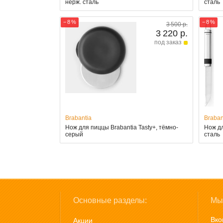
нерж. сталь
сталь
− 8 %
− 8 %
3 500 р.
3 220 р.
под заказ
Brabantia
Braban
Нож для пиццы Brabantia Tasty+, тёмно-
Нож дл
серый
сталь
Основные разделы:
Мы 
Вко
Акции