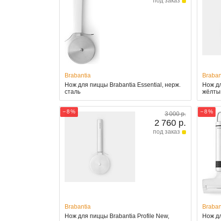
под заказ
Brabantia
Braban
Нож для пиццы Brabantia Essential, нерж.
Нож дл
сталь
жёлты
− 8 %
− 8 %
3 000 р.
2 760 р.
под заказ
Brabantia
Braban
Нож для пиццы Brabantia Profile New,
Нож дл