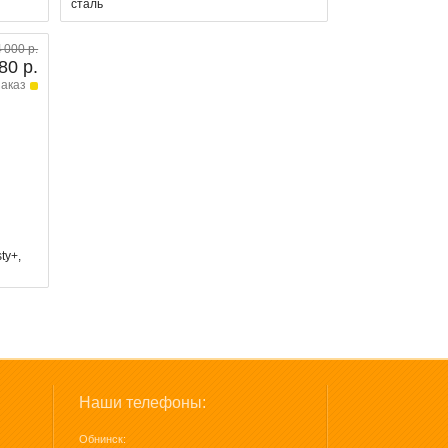
сталь
4 000 р.
80 р.
заказ
ty+,
Наши телефоны:
Обнинск: