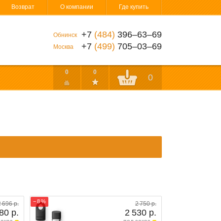
Возврат
О компании
Где купить
+7
(484)
396‒63‒69
Обнинск
+7
(499)
705‒03‒69
Москва
0
0
0
− 8 %
2 696 р.
2 750 р.
80 р.
2 530 р.