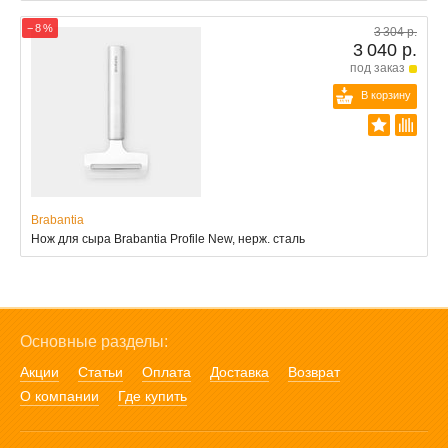
− 8 %
3 304 р.
3 040 р.
под заказ
В корзину
Brabantia
Нож для сыра Brabantia Profile New, нерж. сталь
Основные разделы:
Акции
Статьи
Оплата
Доставка
Возврат
О компании
Где купить