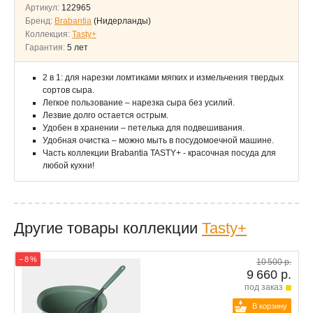
Артикул:
122965
Бренд:
Brabantia
(Нидерланды)
Коллекция:
Tasty+
Гарантия:
5 лет
2 в 1: для нарезки ломтиками мягких и измельчения твердых
сортов сыра.
Легкое пользование – нарезка сыра без усилий.
Лезвие долго остается острым.
Удобен в хранении – петелька для подвешивания.
Удобная очистка – можно мыть в посудомоечной машине.
Часть коллекции Brabantia TASTY+ - красочная посуда для
любой кухни!
Другие товары коллекции
Tasty+
− 8 %
10 500 р.
9 660 р.
под заказ
В корзину