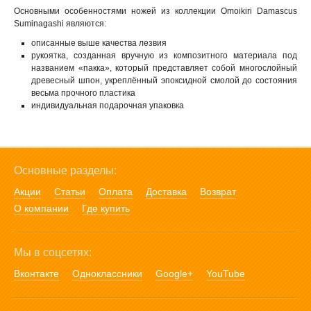
Основными особенностями ножей из коллекции Omoikiri Damascus
Suminagashi являются:
описанные выше качества лезвия
рукоятка, созданная вручную из композитного материала под
названием «пакка», который представляет собой многослойный
древесный шпон, укреплённый эпоксидной смолой до состояния
весьма прочного пластика
индивидуальная подарочная упаковка
Основные разделы:
Акции
Статьи
Оплата
Доставка
Возврат
О компании
Где купить
Мы в соцсетях:
Вконтакте
Одноклассники
Google+
YouTube