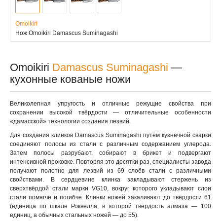
Omoikiri
Нож Omoikiri Damascus Suminagashi
Omoikiri
Damascus Suminagashi
—
кухонные кованые ножи
Великолепная упругость и отличные режущие свойства при
сохранении высокой твёрдости — отличительные особенности
«дамасской» технологии создания лезвий.
Для создания клинков Damascus Suminagashi путём кузнечной сварки
соединяют полосы из стали с различным содержанием углерода.
Затем полосы разрубают, собирают в брикет и подвергают
интенсивной проковке. Повторяя это десятки раз, специалисты завода
получают полотно для лезвий из 69 слоёв стали с различными
свойствами. В сердцевине клинка закладывают стержень из
сверхтвёрдой стали марки VG10, вокруг которого укладывают слои
стали помягче и погибче. Клинки ножей закаливают до твёрдости 61
(единица по шкале Роквелла, в которой твёрдость алмаза — 100
единиц, а обычных стальных ножей — до 55).