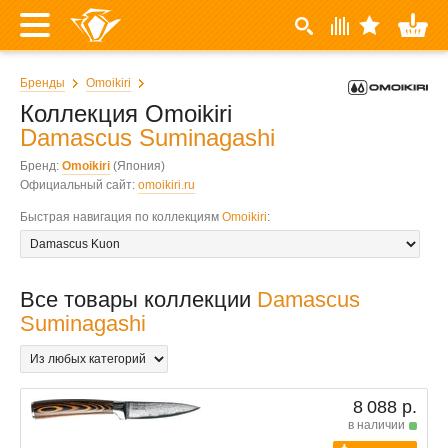
Бренды
Omoikiri
Коллекция Omoikiri
Damascus Suminagashi
Бренд:
Omoikiri
(Япония)
Официальный сайт:
omoikiri.ru
Быстрая навигация по коллекциям
Omoikiri
:
Все товары коллекции
Damascus
Suminagashi
8 088 р.
в наличии