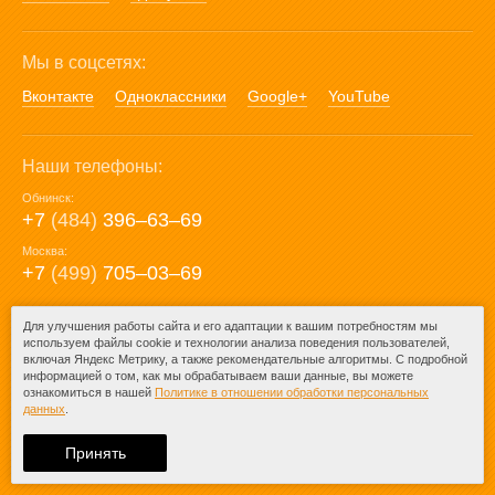
Мы в соцсетях:
Вконтакте
Одноклассники
Google+
YouTube
Наши телефоны:
Обнинск:
+7
(484)
396‒63‒69
Москва:
+7
(499)
705‒03‒69
E-mail:
Для улучшения работы сайта и его адаптации к вашим потребностям мы
используем файлы cookie и технологии анализа поведения пользователей,
mail@posuda40.ru
включая Яндекс Метрику, а также рекомендательные алгоритмы. С подробной
информацией о том, как мы обрабатываем ваши данные, вы можете
ознакомиться в нашей
Политике в отношении обработки персональных
данных
.
© 2009-2026 – Posuda40.ru.
При любом копировании информации
Принять
ссылка на
Posuda40.ru
обязательна.