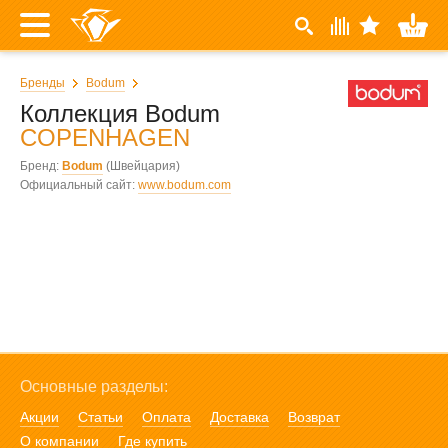
Бренды
Bodum
Коллекция Bodum
COPENHAGEN
Бренд:
Bodum
(Швейцария)
Официальный сайт:
www.bodum.com
Основные разделы:
Акции
Статьи
Оплата
Доставка
Возврат
О компании
Где купить