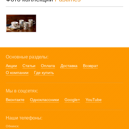
Основные разделы:
Акции
Статьи
Оплата
Доставка
Возврат
О компании
Где купить
Мы в соцсетях:
Вконтакте
Одноклассники
Google+
YouTube
Наши телефоны:
Обнинск: