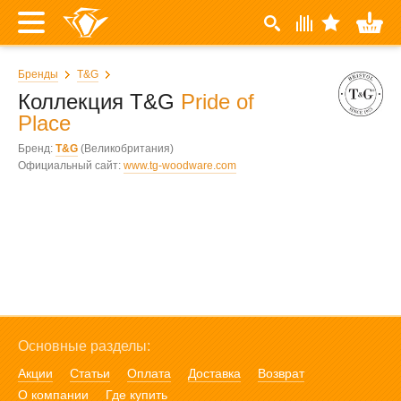
Бренды
T&G
Коллекция T&G
Pride of
Place
Бренд:
T&G
(Великобритания)
Официальный сайт:
www.tg-woodware.com
Основные разделы:
Акции
Статьи
Оплата
Доставка
Возврат
О компании
Где купить