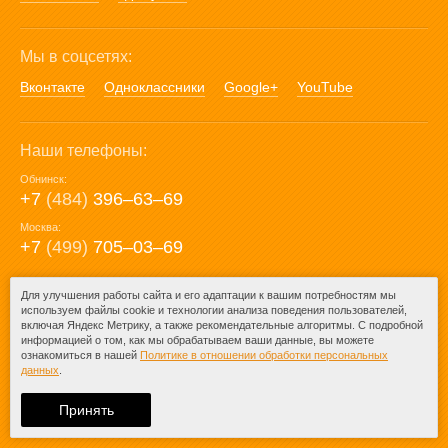
Мы в соцсетях:
Вконтакте
Одноклассники
Google+
YouTube
Наши телефоны:
Обнинск:
+7
(484)
396‒63‒69
Москва:
+7
(499)
705‒03‒69
E-mail:
Для улучшения работы сайта и его адаптации к вашим потребностям мы
используем файлы cookie и технологии анализа поведения пользователей,
mail@posuda40.ru
включая Яндекс Метрику, а также рекомендательные алгоритмы. С подробной
информацией о том, как мы обрабатываем ваши данные, вы можете
ознакомиться в нашей
Политике в отношении обработки персональных
данных
.
© 2009-2026 – Posuda40.ru.
При любом копировании информации
Принять
ссылка на
Posuda40.ru
обязательна.