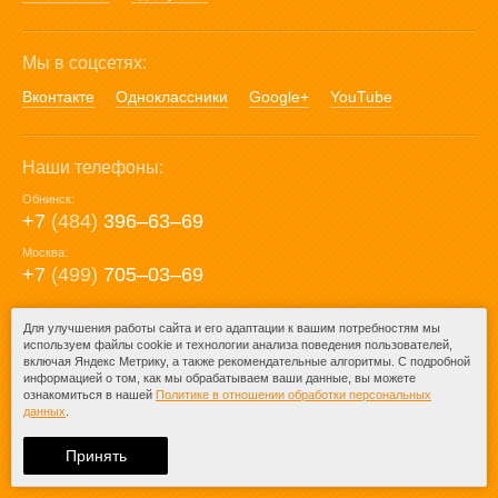
Мы в соцсетях:
Вконтакте
Одноклассники
Google+
YouTube
Наши телефоны:
Обнинск:
+7
(484)
396‒63‒69
Москва:
+7
(499)
705‒03‒69
E-mail:
Для улучшения работы сайта и его адаптации к вашим потребностям мы
используем файлы cookie и технологии анализа поведения пользователей,
mail@posuda40.ru
включая Яндекс Метрику, а также рекомендательные алгоритмы. С подробной
информацией о том, как мы обрабатываем ваши данные, вы можете
ознакомиться в нашей
Политике в отношении обработки персональных
данных
.
© 2009-2026 – Posuda40.ru.
При любом копировании информации
Принять
ссылка на
Posuda40.ru
обязательна.