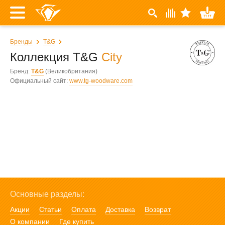
Бренды
T&G
Коллекция T&G
City
Бренд:
T&G
(Великобритания)
Официальный сайт:
www.tg-woodware.com
Основные разделы:
Акции
Статьи
Оплата
Доставка
Возврат
О компании
Где купить