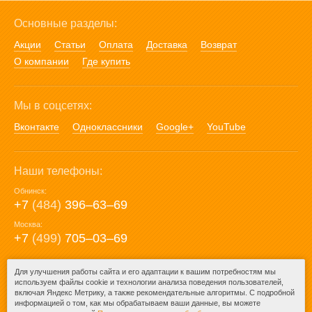
Основные разделы:
Акции
Статьи
Оплата
Доставка
Возврат
О компании
Где купить
Мы в соцсетях:
Вконтакте
Одноклассники
Google+
YouTube
Наши телефоны:
Обнинск:
+7
(484)
396‒63‒69
Москва:
+7
(499)
705‒03‒69
E-mail:
Для улучшения работы сайта и его адаптации к вашим потребностям мы
используем файлы cookie и технологии анализа поведения пользователей,
mail@posuda40.ru
включая Яндекс Метрику, а также рекомендательные алгоритмы. С подробной
информацией о том, как мы обрабатываем ваши данные, вы можете