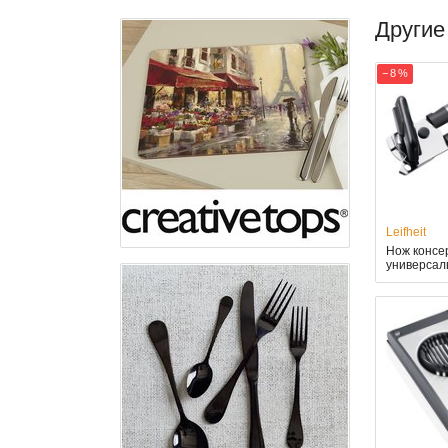
Другие
− 8 %
Leifheit
Нож консер
универсал