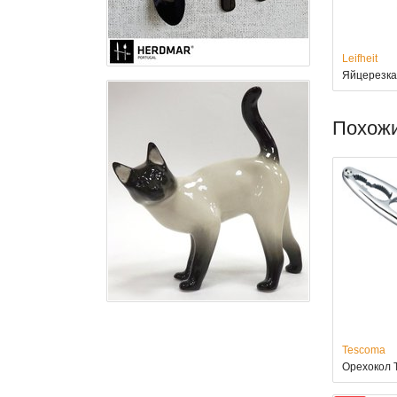
Leifheit
Яйцерезка 
Похож
Tescoma
Орехокол 