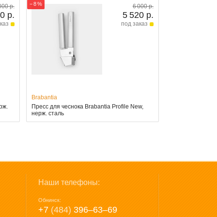
− 8 %
000 р.
6 000 р.
0 р.
5 520 р.
каз
под заказ
Brabantia
рж.
Пресс для чеснока Brabantia Profile New,
нерж. сталь
Наши телефоны:
Обнинск:
+7
(484)
396‒63‒69