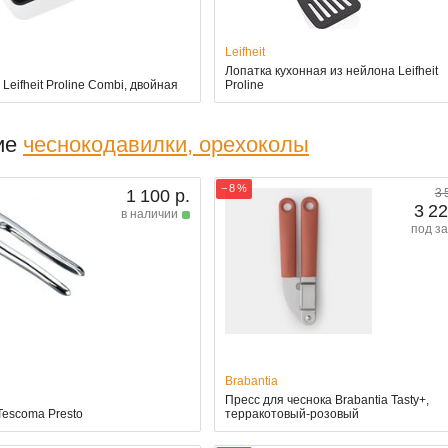
Leifheit
Лопатка кухонная из нейлона Leifheit
Leifheit Proline Combi, двойная
Proline
ие
чеснокодавилки, орехоколы
− 8 %
1 100 р.
3 
3 22
в наличии
под за
Brabantia
Пресс для чеснока Brabantia Tasty+,
Tescoma Presto
терракотовый-розовый