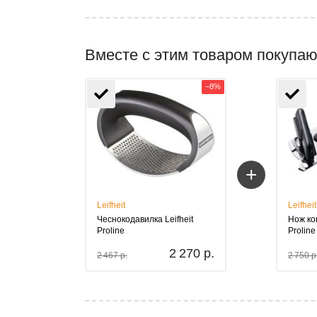
Вместе с этим товаром покупаю
−8%
+
Leifheit
Leifheit
Чеснокодавилка Leifheit
Нож ко
Proline
Prolin
2 270 р.
2 467 р.
2 750 р