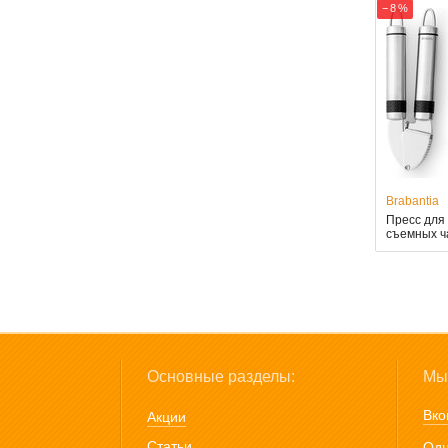
− 8 %
Brabantia
Пресс для 
съемных ча
Основные разделы:
Мы 
Вко
Акции
Статьи
Одн