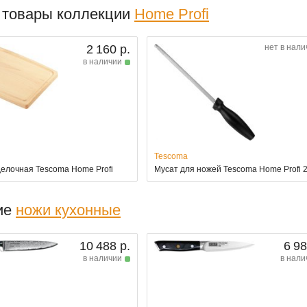
 товары коллекции
Home Profi
2 160 р.
нет в нали
в наличии
Tescoma
делочная Tescoma Home Profi
Мусат для ножей Tescoma Home Profi 
ие
ножи кухонные
10 488 р.
6 98
в наличии
в нали