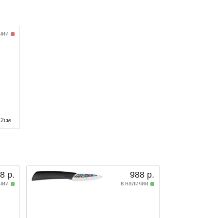
чии
22см
8 р.
988 р.
чии
в наличии