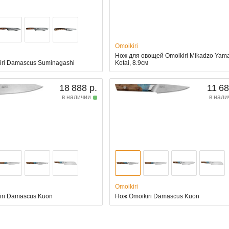
Omoikiri
Нож для овощей Omoikiri Mikadzo Yam
iri Damascus Suminagashi
Kotai, 8.9см
18 888 р.
11 68
в наличии
в нали
Omoikiri
iri Damascus Kuon
Нож Omoikiri Damascus Kuon