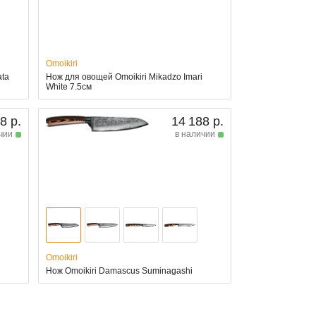
Omoikiri
ata
Нож для овощей Omoikiri Mikadzo Imari
White 7.5см
8 р.
14 188 р.
чии
в наличии
Omoikiri
Нож Omoikiri Damascus Suminagashi