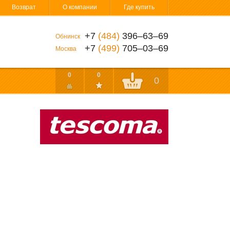
Возврат
О компании
Где купить
+7
(484)
396‒63‒69
Обнинск
+7
(499)
705‒03‒69
Москва
0
0
0