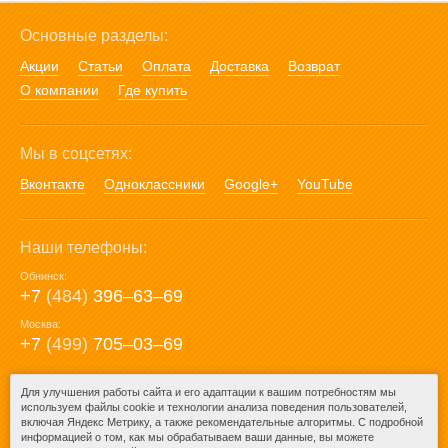
Основные разделы:
Акции
Статьи
Оплата
Доставка
Возврат
О компании
Где купить
Мы в соцсетях:
Вконтакте
Одноклассники
Google+
YouTube
Наши телефоны:
Обнинск:
+7
(484)
396‒63‒69
Москва:
+7
(499)
705‒03‒69
E-mail:
Для улучшения работы сайта и его адаптации к вашим потребностям мы
используем файлы cookie и технологии анализа поведения пользователей,
mail@posuda40.ru
включая Яндекс Метрику, а также рекомендательные алгоритмы. С подробной
информацией о том, как мы обрабатываем ваши данные, вы можете