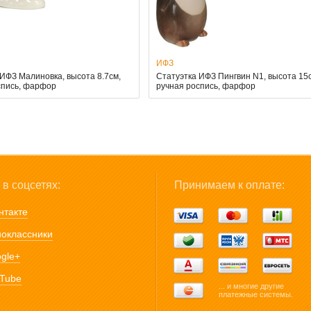
ИФЗ
 ИФЗ Малиновка, высота 8.7см,
Статуэтка ИФЗ Пингвин N1, высота 15
спись, фарфор
ручная роспись, фарфор
в соцсетях:
Принимаем к оплате:
нтакте
оклассники
gle+
Tube
... и многие другие
платежные системы.