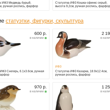
а ИФЗ Медведь бурый,
Статуэтка ИФЗ Кошка-сфинкс серый,
см, ручная роспись, фарфор
высота 9,2см, ручная роспись, фарфо
ие
статуэтки, фигурки, скульптура
600 р.
2 19
в наличии
в нали
ИФЗ
ИФЗ Снегирь, 6.1x3.6см, ручная
Статуэтка ИФЗ Казарка, 18.9x12.4см,
фарфор
ручная роспись, фарфор
970 р.
1 25
в наличии
в нали