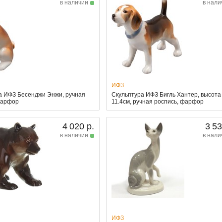
в наличии
в нали
ИФЗ
а ИФЗ Бесенджи Энжи, ручная
Скульптура ИФЗ Бигль Хантер, высота
фарфор
11.4см, ручная роспись, фарфор
4 020 р.
3 53
в наличии
в нали
ИФЗ