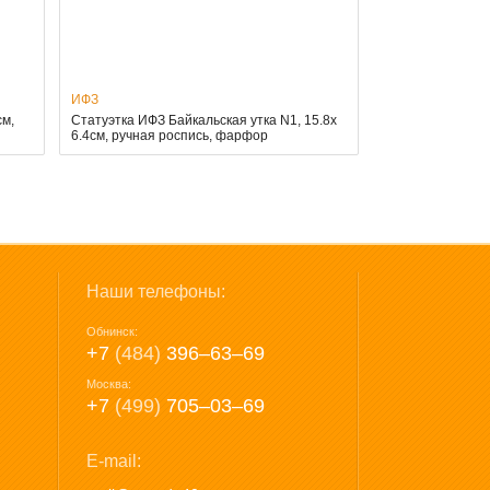
ИФЗ
см,
Статуэтка ИФЗ Байкальская утка N1, 15.8x
6.4см, ручная роспись, фарфор
Наши телефоны:
Обнинск:
+7
(484)
396‒63‒69
Москва:
+7
(499)
705‒03‒69
E-mail: