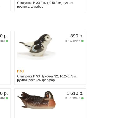
Статуэтка ИФЗ Ёжик, 9.5x8см, ручная
р
роспись, фарфор
0 р.
890 р.
чии
в наличии
ИФЗ
Статуэтка ИФЗ Пуночка N2, 10.2x6.7см,
ручная роспись, фарфор
0 р.
1 610 р.
чии
в наличии