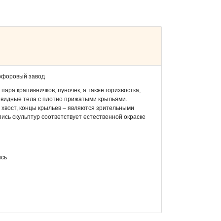
рфоровый завод
пара крапивничков, пуночек, а также горихвостка,
евидные тела с плотно прижатыми крыльями.
хвост, концы крыльев – являются зрительными
пись скульптур соответствует естественной окраске
ись