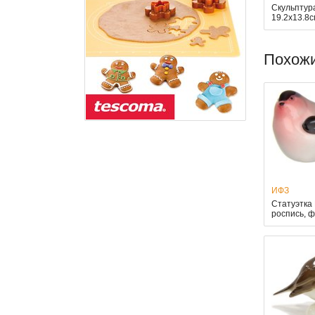
Скульптур
19.2x13.8
Похож
ИФЗ
Статуэтка 
роспись, 