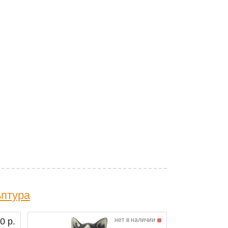
ьптура
0 р.
нет в наличии