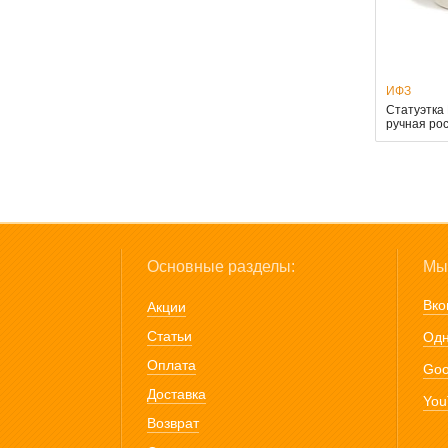
ИФЗ
Статуэтка
ручная ро
Основные разделы:
Мы 
Вко
Акции
Статьи
Одн
Оплата
Goo
Доставка
You
Возврат