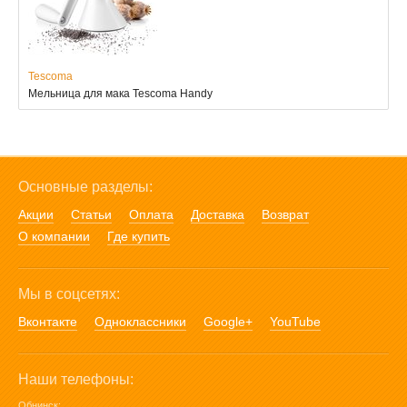
Tescoma
Мельница для мака Tescoma Handy
Основные разделы:
Акции
Статьи
Оплата
Доставка
Возврат
О компании
Где купить
Мы в соцсетях:
Вконтакте
Одноклассники
Google+
YouTube
Наши телефоны:
Обнинск: