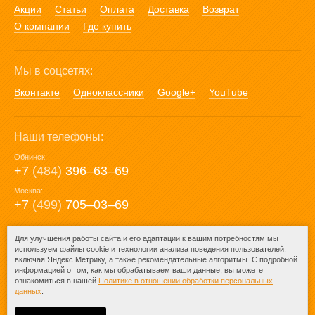
Акции
Статьи
Оплата
Доставка
Возврат
О компании
Где купить
Мы в соцсетях:
Вконтакте
Одноклассники
Google+
YouTube
Наши телефоны:
Обнинск:
+7
(484)
396‒63‒69
Москва:
+7
(499)
705‒03‒69
E-mail:
Для улучшения работы сайта и его адаптации к вашим потребностям мы
используем файлы cookie и технологии анализа поведения пользователей,
mail@posuda40.ru
включая Яндекс Метрику, а также рекомендательные алгоритмы. С подробной
информацией о том, как мы обрабатываем ваши данные, вы можете
ознакомиться в нашей
Политике в отношении обработки персональных
данных
.
© 2009-2026 – Posuda40.ru.