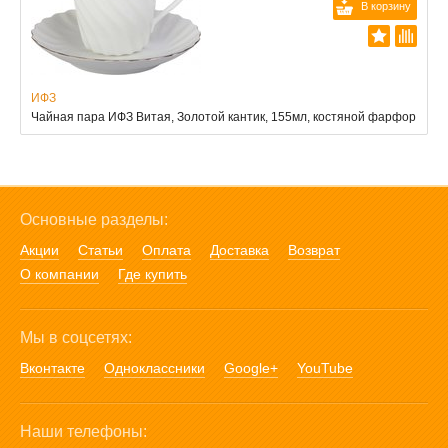
В корзину
ИФЗ
Чайная пара ИФЗ Витая, Золотой кантик, 155мл, костяной фарфор
Основные разделы:
Акции
Статьи
Оплата
Доставка
Возврат
О компании
Где купить
Мы в соцсетях:
Вконтакте
Одноклассники
Google+
YouTube
Наши телефоны: