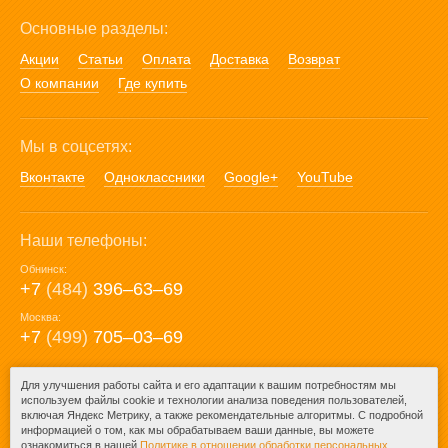
Основные разделы:
Акции
Статьи
Оплата
Доставка
Возврат
О компании
Где купить
Мы в соцсетях:
Вконтакте
Одноклассники
Google+
YouTube
Наши телефоны:
Обнинск:
+7
(484)
396‒63‒69
Москва:
+7
(499)
705‒03‒69
E-mail:
Для улучшения работы сайта и его адаптации к вашим потребностям мы
используем файлы cookie и технологии анализа поведения пользователей,
mail@posuda40.ru
включая Яндекс Метрику, а также рекомендательные алгоритмы. С подробной
информацией о том, как мы обрабатываем ваши данные, вы можете
ознакомиться в нашей
Политике в отношении обработки персональных