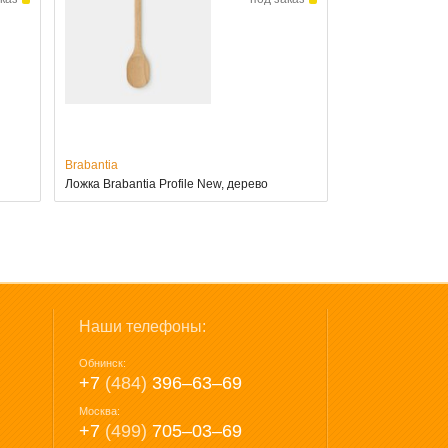
Brabantia
Ложка Brabantia Profile New, дерево
Наши телефоны:
Обнинск:
+7
(484)
396‒63‒69
Москва:
+7
(499)
705‒03‒69