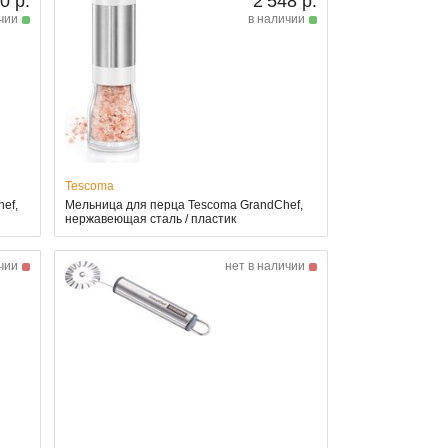
0 р.
2 548 р.
чии
в наличии
Tescoma
ef,
Мельница для перца Tescoma GrandChef,
нержавеющая сталь / пластик
чии
нет в наличии