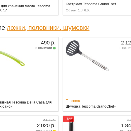
Кастрюля Tescoma GrandChef
 для хранения масла Tescoma
 0.5л
Объём: 1.8, 6.0 л
ие
ложки, половники, шумовки
490 р.
2 12
в наличии
в нали
Tescoma
ливная Tescoma Della Casa для
х банок
Шумовка Tescoma GrandChef+
− 8 %
2 196 р.
2 
2 020 р.
1 84
под заказ
под за