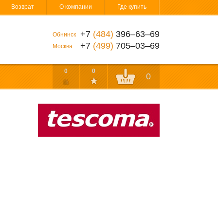
Возврат
О компании
Где купить
+7
(484)
396‒63‒69
Обнинск
+7
(499)
705‒03‒69
Москва
0
0
0