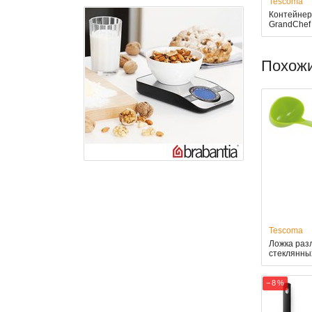
Tescoma
Контейнер
GrandChef
Похож
Tescoma
Ложка раз
стеклянны
− 8 %