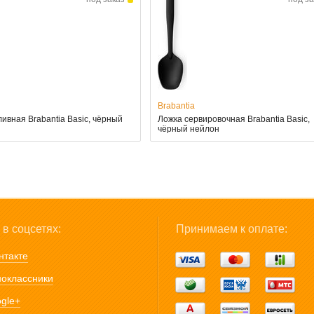
Brabantia
ивная Brabantia Basic, чёрный
Ложка сервировочная Brabantia Basic,
чёрный нейлон
в соцсетях:
Принимаем к оплате:
нтакте
оклассники
gle+