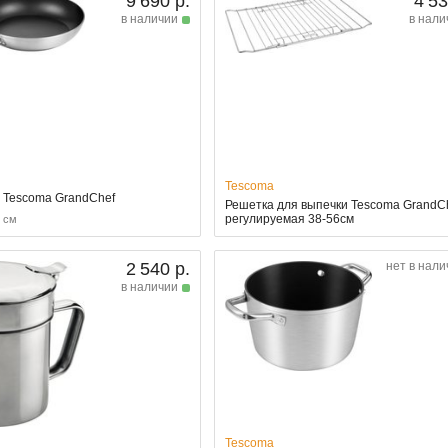
9 690 р.
4 53
в наличии
в нали
Tescoma
 Tescoma GrandChef
Решетка для выпечки Tescoma GrandCh
регулируемая 38-56см
8 см
2 540 р.
нет в нали
в наличии
Tescoma