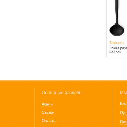
Brabantia
Ложка разл
нейлон
Основные разделы:
Мы 
Вко
Акции
Статьи
Одн
Оплата
Goo