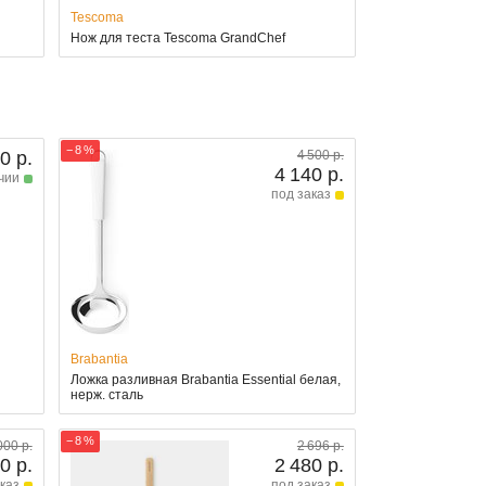
Tescoma
Нож для теста Tescoma GrandChef
− 8 %
0 р.
4 500 р.
4 140 р.
чии
под заказ
Brabantia
Ложка разливная Brabantia Essential белая,
нерж. сталь
− 8 %
000 р.
2 696 р.
0 р.
2 480 р.
каз
под заказ