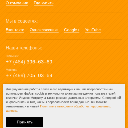
О компании
Где купить
Мы в соцсетях:
Вконтакте
Одноклассники
Google+
YouTube
Наши телефоны:
Обнинск:
+7
(484)
396‒63‒69
Москва:
+7
(499)
705‒03‒69
E-mail:
Для улучшения работы сайта и его адаптации к вашим потребностям мы
используем файлы cookie и технологии анализа поведения пользователей,
mail@posuda40.ru
включая Яндекс Метрику, а также рекомендательные алгоритмы. С подробной
информацией о том, как мы обрабатываем ваши данные, вы можете
ознакомиться в нашей
Политике в отношении обработки персональных
данных
.
© 2009-2026 – Posuda40.ru.
При любом копировании информации
Принять
ссылка на
Posuda40.ru
обязательна.