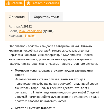
Сравнить
Добавить в избранное
Описание
Характеристики
Артикул:
V29122
Бренд:
Viva Scandinavia
(Дания)
Коллекция:
Infusion
Это ситечко - золотой стандарт в заваривании чая. Никаких
хрупких и неудобных деталей, только высококачественная
нержавеющая сталь и не содержащий БФА силикон. Просто
засыпаем в него чай, устанавливаем в кружку и завариваем
чашечку чая, которая станет частью нашего утреннего ритуала.
Можно ли использовать это ситечко для заваривания
кофе?
Использование ситечка для чая, таких как это, для
приготовления кофе является растущей тенденцией среди
любителей кофе. Если вы решите сделать это, то мы
считаем, что Infusion идеально подходит для кофе! Средний
и грубый помол подойдут лучше всего. Не существует более
простого способа приготовить кофе!
Будет ли ситечко ржаветь?