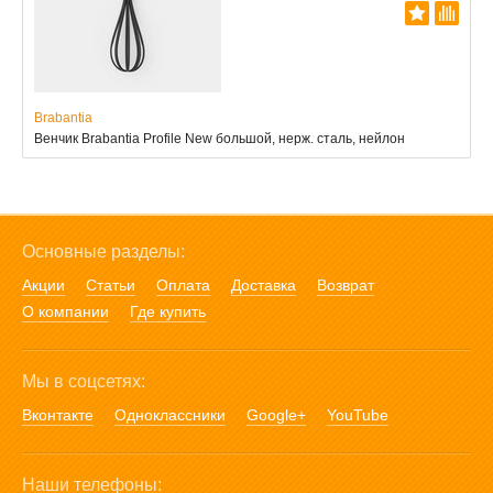
Brabantia
Венчик Brabantia Profile New большой, нерж. сталь, нейлон
Основные разделы:
Акции
Статьи
Оплата
Доставка
Возврат
О компании
Где купить
Мы в соцсетях:
Вконтакте
Одноклассники
Google+
YouTube
Наши телефоны: