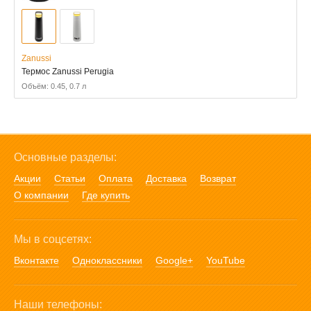
Zanussi
Термос Zanussi Perugia
Объём: 0.45, 0.7 л
Основные разделы:
Акции
Статьи
Оплата
Доставка
Возврат
О компании
Где купить
Мы в соцсетях:
Вконтакте
Одноклассники
Google+
YouTube
Наши телефоны: