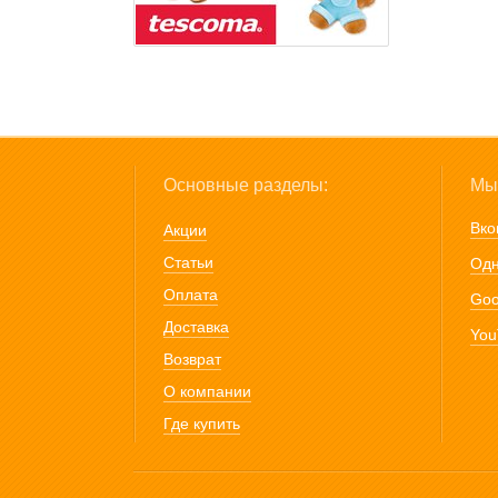
Основные разделы:
Мы 
Вко
Акции
Статьи
Одн
Оплата
Goo
Доставка
You
Возврат
О компании
Где купить