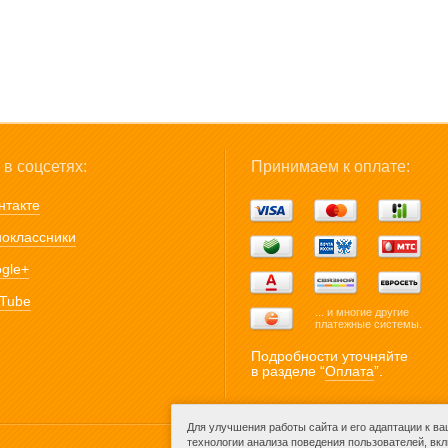
в соцсетях:
Принимаем к оплате:
нтакте
оклассники
gle+
Tube
... и многие другие
платежные системы.
Подробности уточняйте
в разделе “
Оплата
”.
Для улучшения работы сайта и его адаптации к в
технологии анализа поведения пользователей, вк