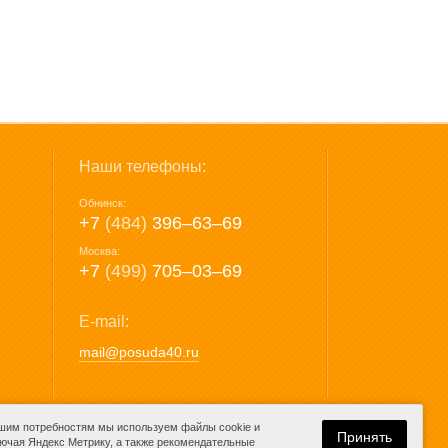
Наши телефоны:
Обнинск:
+7
(484)
396‒63‒69
Москва:
+7
(499)
705‒03‒69
E-mail:
mail@posuda40.ru
ашим потребностям мы используем файлы cookie и
Принять
лючая Яндекс Метрику, а также рекомендательные