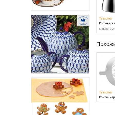
Tescoma
Кофеварка
Объём: 0.24
Похож
Tescoma
Контейнер