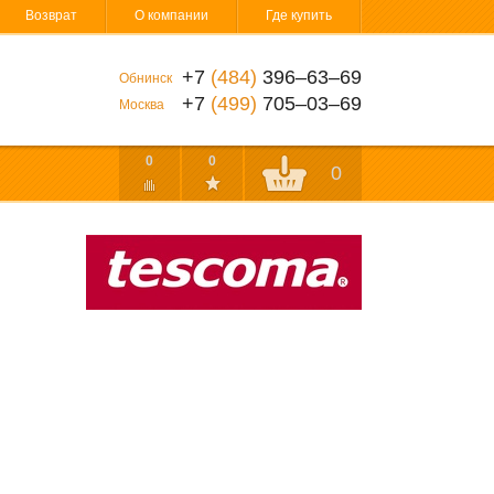
Возврат
О компании
Где купить
+7
(484)
396‒63‒69
Обнинск
+7
(499)
705‒03‒69
Москва
0
0
0