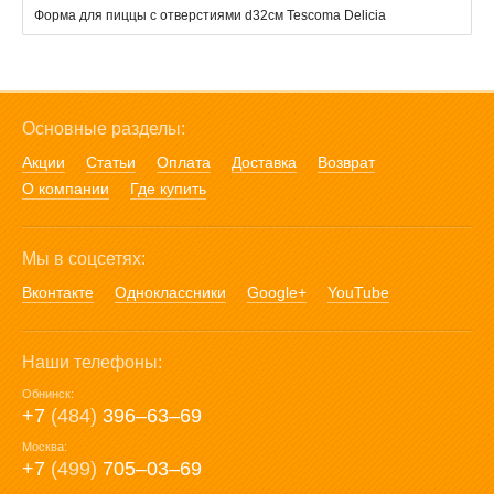
Форма для пиццы с отверстиями d32см Tescoma Delicia
Основные разделы:
Акции
Статьи
Оплата
Доставка
Возврат
О компании
Где купить
Мы в соцсетях:
Вконтакте
Одноклассники
Google+
YouTube
Наши телефоны:
Обнинск:
+7
(484)
396‒63‒69
Москва:
+7
(499)
705‒03‒69