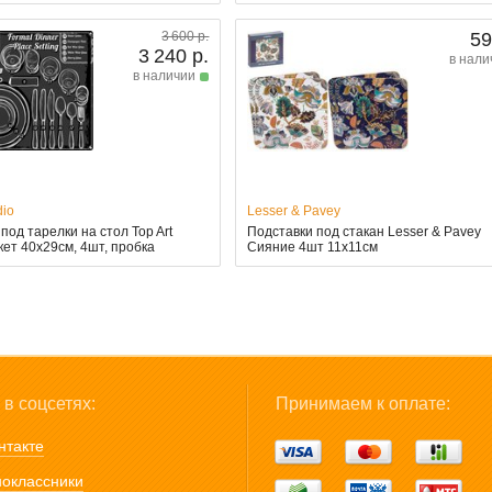
3 600 р.
59
3 240 р.
в нали
в наличии
dio
Lesser & Pavey
под тарелки на стол Top Art
Подставки под стакан Lesser & Pavey
кет 40x29см, 4шт, пробка
Сияние 4шт 11x11см
в соцсетях:
Принимаем к оплате:
нтакте
оклассники