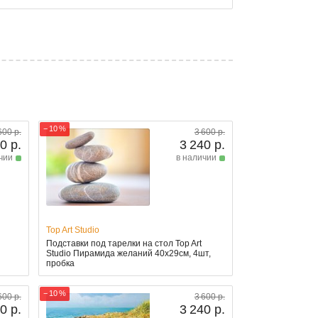
− 10 %
600 р.
3 600 р.
0 р.
3 240 р.
чии
в наличии
Top Art Studio
Подставки под тарелки на стол Top Art
Studio Пирамида желаний 40x29см, 4шт,
пробка
− 10 %
600 р.
3 600 р.
0 р.
3 240 р.