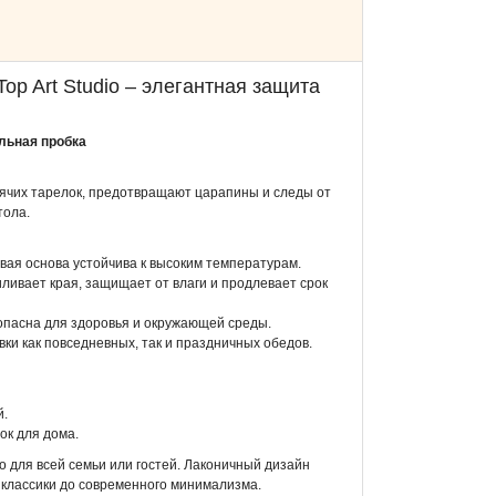
op Art Studio – элегантная защита
альная пробка
рячих тарелок, предотвращают царапины и следы от
тола.
вая основа устойчива к высоким температурам.
ливает края, защищает от влаги и продлевает срок
опасна для здоровья и окружающей среды.
ки как повседневных, так и праздничных обедов.
й.
ок для дома.
 для всей семьи или гостей. Лаконичный дизайн
 классики до современного минимализма.