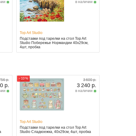
чии
в наличии
Top Art Studio
Подставки под тарелки на стол Top Art
Studio Побережье Нормандии 40x29см,
4шт, пробка
− 10 %
756 р.
3 600 р.
0 р.
3 240 р.
чии
в наличии
Top Art Studio
Подставки под тарелки на стол Top Art
а
Studio Сладкоежка, 40x29см, 4шт, пробка