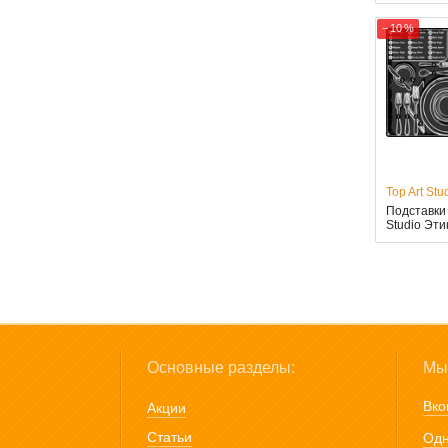
− 10 %
Top Art Stu
Подставки 
Studio Эти
Основные разделы:
Мы 
Вко
Акции
Статьи
Одн