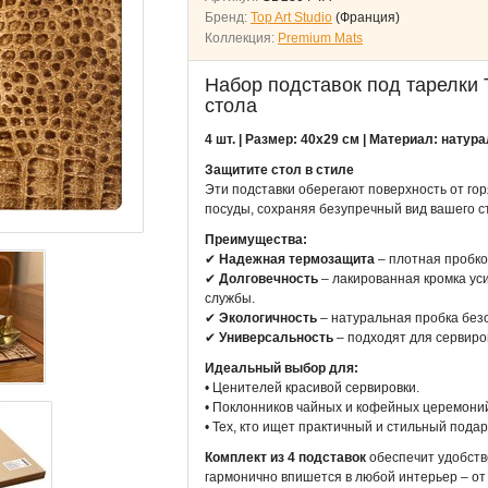
Бренд:
Top Art Studio
(Франция)
Коллекция:
Premium Mats
Набор подставок под тарелки T
стола
4 шт. | Размер: 40х29 см | Материал: натур
Защитите стол в стиле
Эти подставки оберегают поверхность от го
посуды, сохраняя безупречный вид вашего с
Преимущества:
✔
Надежная термозащита
– плотная пробко
✔
Долговечность
– лакированная кромка уси
службы.
✔
Экологичность
– натуральная пробка без
✔
Универсальность
– подходят для сервиров
Идеальный выбор для:
• Ценителей красивой сервировки.
• Поклонников чайных и кофейных церемони
• Тех, кто ищет практичный и стильный подар
Комплект из 4 подставок
обеспечит удобство
гармонично впишется в любой интерьер – от