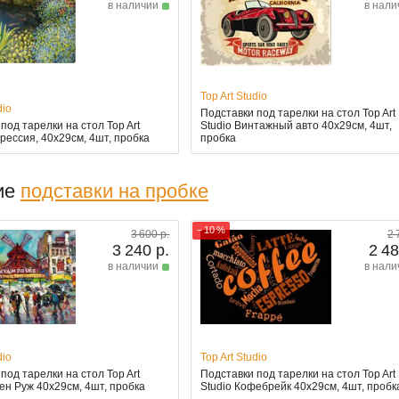
в наличии
в нали
Top Art Studio
dio
Подставки под тарелки на стол Top Art
под тарелки на стол Top Art
Studio Винтажный авто 40x29см, 4шт,
рессия, 40x29см, 4шт, пробка
пробка
ие
подставки на пробке
− 10 %
3 600 р.
2 
3 240 р.
2 48
в наличии
в нали
dio
Top Art Studio
под тарелки на стол Top Art
Подставки под тарелки на стол Top Art
ен Руж 40x29см, 4шт, пробка
Studio Кофебрейк 40x29см, 4шт, пробк