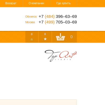
Возврат
О компании
Где купить
+7
(484)
396‒63‒69
Обнинск
+7
(499)
705‒03‒69
Москва
0
0
0