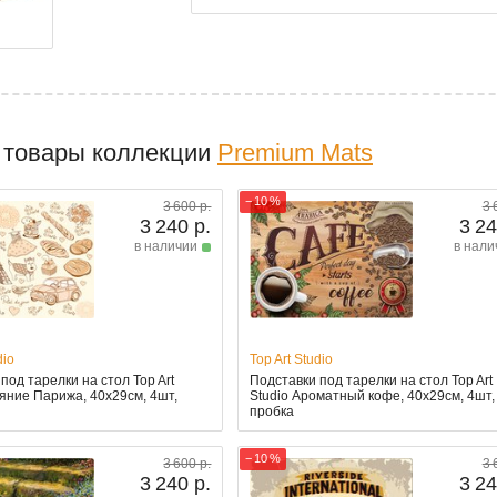
 товары коллекции
Premium Mats
− 10 %
3 600 р.
3 
3 240 р.
3 24
в наличии
в нали
dio
Top Art Studio
под тарелки на стол Top Art
Подставки под тарелки на стол Top Art
яние Парижа, 40x29см, 4шт,
Studio Ароматный кофе, 40x29см, 4шт,
пробка
− 10 %
3 600 р.
3 
3 240 р.
3 24