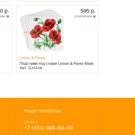
0 р.
595 р.
чии
в наличии
Lesser & Pavey
Подставки под стакан Lesser & Pavey Маки
4шт, 11x11см
Наши телефоны:
Обнинск:
+7
(484)
396‒63‒69