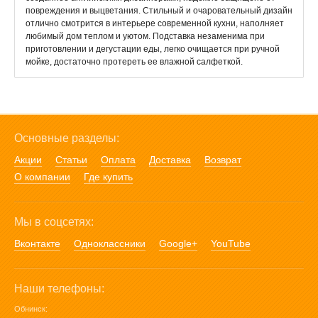
повреждения и выцветания. Стильный и очаровательный дизайн
отлично смотрится в интерьере современной кухни, наполняет
любимый дом теплом и уютом. Подставка незаменима при
приготовлении и дегустации еды, легко очищается при ручной
мойке, достаточно протереть ее влажной салфеткой.
Основные разделы:
Акции
Статьи
Оплата
Доставка
Возврат
О компании
Где купить
Мы в соцсетях:
Вконтакте
Одноклассники
Google+
YouTube
Наши телефоны:
Обнинск: