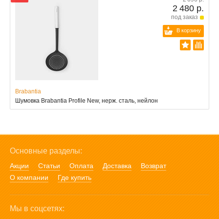
2 480 р.
под заказ
В корзину
Brabantia
Шумовка Brabantia Profile New, нерж. сталь, нейлон
Основные разделы:
Акции
Статьи
Оплата
Доставка
Возврат
О компании
Где купить
Мы в соцсетях: