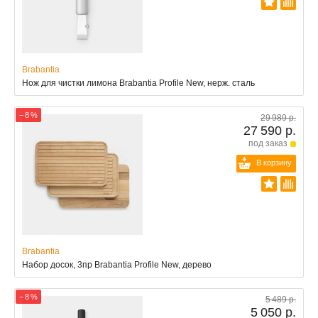
Brabantia
Нож для чистки лимона Brabantia Profile New, нерж. сталь
− 8 %
29 989 р.
27 590 р.
под заказ
В корзину
Brabantia
Набор досок, 3пр Brabantia Profile New, дерево
− 8 %
5 489 р.
5 050 р.