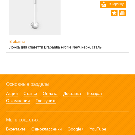
В корзину
Brabantia
Ложка для спагетти Brabantia Profile New, нерж. сталь
Основные разделы:
Акции
Статьи
Оплата
Доставка
Возврат
О компании
Где купить
Мы в соцсетях:
Вконтакте
Одноклассники
Google+
YouTube