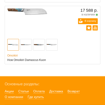
17 588 р.
в наличии
В корзину
Omoikiri
Нож Omoikiri Damascus Kuon
Основные разделы:
Акции
Статьи
Оплата
Доставка
Возврат
О компании
Где купить