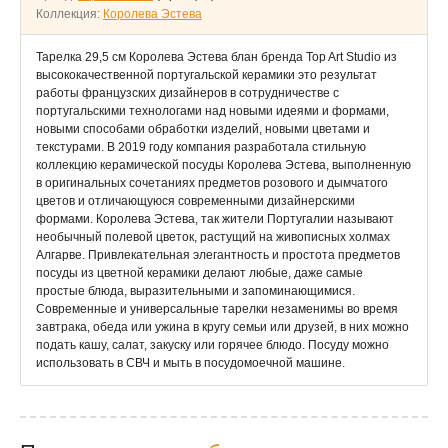
Коллекция:
Королева Эстева
Тарелка 29,5 см Королева Эстева блан бренда Top Art Studio из
высококачественной португальской керамики это результат
работы французских дизайнеров в сотрудничестве с
португальскими технологами над новыми идеями и формами,
новыми способами обработки изделий, новыми цветами и
текстурами. В 2019 году компания разработала стильную
коллекцию керамической посуды Королева Эстева, выполненную
в оригинальных сочетаниях предметов розового и дымчатого
цветов и отличающуюся современными дизайнерскими
формами. Королева Эстева, так жители Португалии называют
необычный полевой цветок, растущий на живописных холмах
Алгарве. Привлекательная элегантность и простота предметов
посуды из цветной керамики делают любые, даже самые
простые блюда, выразительными и запоминающимися.
Современные и универсальные тарелки незаменимы во время
завтрака, обеда или ужина в кругу семьи или друзей, в них можно
подать кашу, салат, закуску или горячее блюдо. Посуду можно
использовать в СВЧ и мыть в посудомоечной машине.