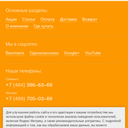
Основные разделы:
Акции
Статьи
Оплата
Доставка
Возврат
О компании
Где купить
Мы в соцсетях:
Вконтакте
Одноклассники
Google+
YouTube
Наши телефоны:
Обнинск:
+7
(484)
396‒63‒69
Москва:
+7
(499)
705‒03‒69
E-mail:
Для улучшения работы сайта и его адаптации к вашим потребностям мы
используем файлы cookie и технологии анализа поведения пользователей,
mail@posuda40.ru
включая Яндекс Метрику, а также рекомендательные алгоритмы. С подробной
информацией о том, как мы обрабатываем ваши данные, вы можете