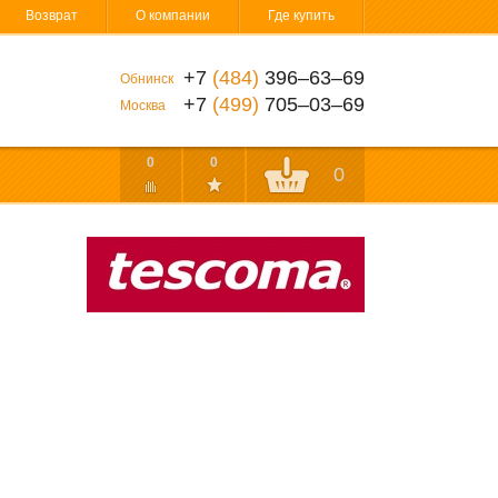
Возврат
О компании
Где купить
+7
(484)
396‒63‒69
Обнинск
+7
(499)
705‒03‒69
Москва
0
0
0