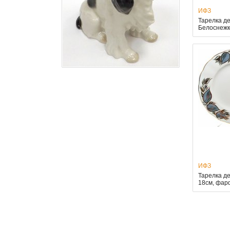
ИФЗ
Тарелка д
Белоснежк
ИФЗ
Тарелка д
18см, фар