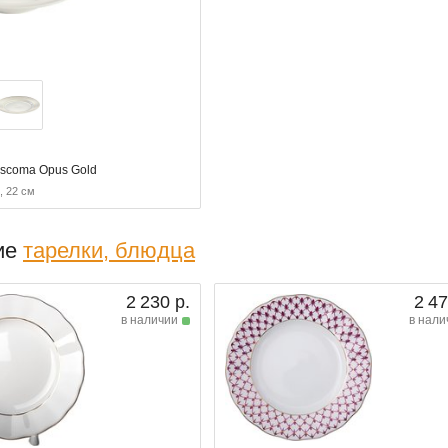
escoma Opus Gold
, 22 см
ие
тарелки, блюдца
2 230 р.
2 47
в наличии
в нали