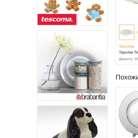
Tescoma
Тарелка T
Диаметр: 20
Похож