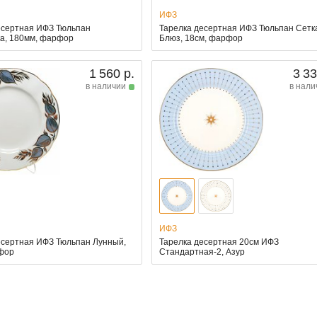
ИФЗ
есертная ИФЗ Тюльпан
Тарелка десертная ИФЗ Тюльпан Сетк
а, 180мм, фарфор
Блюз, 18см, фарфор
1 560 р.
3 33
в наличии
в нали
ИФЗ
есертная ИФЗ Тюльпан Лунный,
Тарелка десертная 20см ИФЗ
фор
Стандартная-2, Азур