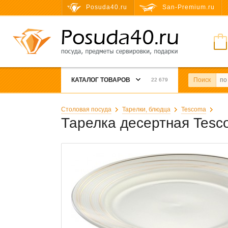
Posuda40.ru
San-Premium.ru
КАТАЛОГ ТОВАРОВ
Поиск
22 679
Столовая посуда
Тарелки, блюдца
Tescoma
Тарелка десертная Tesc