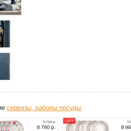
ие
сервизы, наборы посуды
− 10 %
9 756 р.
9 
8 780 р.
8 96