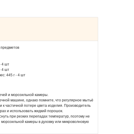
 предметов
- 4 шт
- 4 шт
ес: 445 г - 4 шт
ечей и морозильной камеры.
ечной машине, однако помните, что регулярное мытьё
 к частичной потере цвета изделия. Производитель
рах и использовать жидкий порошок.
нуть при резких перепадах температур, поэтому не
з морозильной камеры в духовку или микроволновую