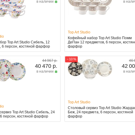
в наличии
в нали
Top Art Studio
dio
Кофейный набор Top Art Studio Помм
ор Top Art Studio Сибель, 12
ДеПан 12 предметов, 6 персон, костя
, 6 персон, костяной фарфор
фарфор
− 10 %
44 967 р.
46 
40 470 р.
42 00
в наличии
в нали
Top Art Studio
dio
Столовый сервиз Top Art Studio Жарда
ервиз Top Art Studio Сибель, 24
Беж, 24 предмета, 6 персон, костяной
 6 персон, костяной фарфор
фарфор