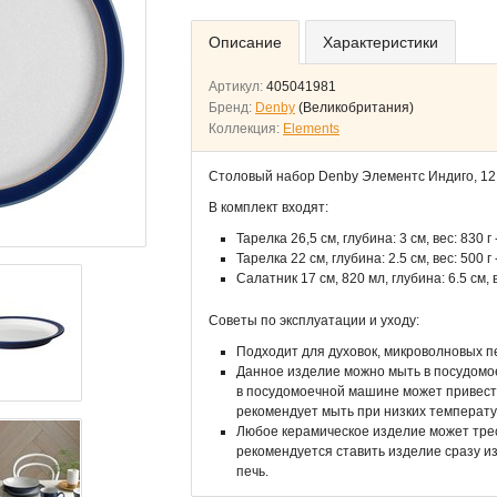
Описание
Характеристики
Артикул:
405041981
Бренд:
Denby
(Великобритания)
Коллекция:
Elements
Столовый набор Denby Элементс Индиго, 12
В комплект входят:
Тарелка 26,5 см, глубина: 3 см, вес: 830 г 
Тарелка 22 см, глубина: 2.5 см, вес: 500 г 
Салатник 17 см, 820 мл, глубина: 6.5 см, в
Советы по эксплуатации и уходу:
Подходит для духовок, микроволновых п
Данное изделие можно мыть в посудомо
в посудомоечной машине может привести
рекомендует мыть при низких температу
Любое керамическое изделие может трес
рекомендуется ставить изделие сразу и
печь.