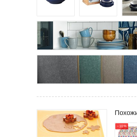
Похож
− 10 %