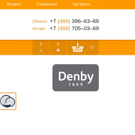
Возврат
О компании
Где купить
+7
(484)
396‒63‒69
Обнинск
+7
(499)
705‒03‒69
Москва
0
0
0