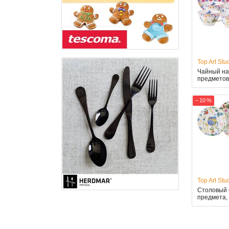
Top Art Stu
Чайный наб
предметов
− 10 %
Top Art Stu
Столовый с
предмета,