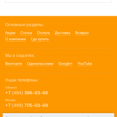
Основные разделы:
Акции
Статьи
Оплата
Доставка
Возврат
О компании
Где купить
Мы в соцсетях:
Вконтакте
Одноклассники
Google+
YouTube
Наши телефоны:
Обнинск:
+7
(484)
396‒63‒69
Москва:
+7
(499)
705‒03‒69
E-mail: