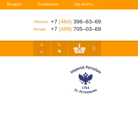
Возврат
О компании
Где купить
+7
(484)
396‒63‒69
Обнинск
+7
(499)
705‒03‒69
Москва
0
0
0