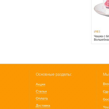
ИФЗ
Чашка с б
Волшебная
Основные разделы:
Мы 
Вко
Акции
Статьи
Одн
Оплата
Goo
Доставка
You