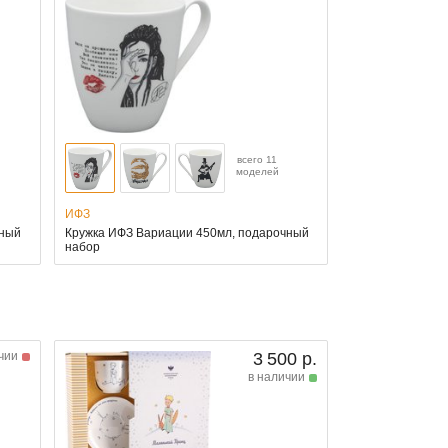
всего 11
моделей
ИФЗ
чный
Кружка ИФЗ Вариации 450мл, подарочный
набор
чии
3 500 р.
в наличии