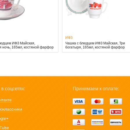
ИФЗ
людцем ИФЗ Майская,
Чашка с блюдцем ИФЗ Майская, Три
 ночь, 165мл, костяной фарфор
богатыря, 165мл, костяной фарфор
в соцсетях:
Принимаем к оплате:
нтакте
оклассники
gle+
Tube