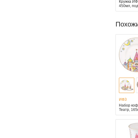
Кружка ИФ
450мл, по
Похож
ИФЗ
Набор коф
Театр, 165