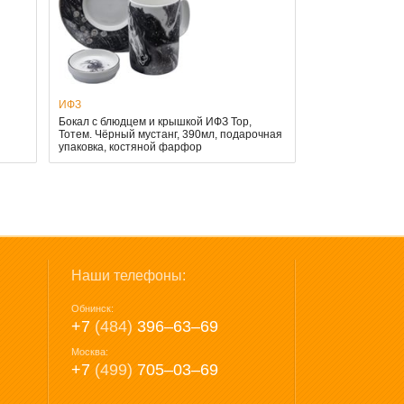
ИФЗ
Бокал с блюдцем и крышкой ИФЗ Top,
Тотем. Чёрный мустанг, 390мл, подарочная
упаковка, костяной фарфор
Наши телефоны:
Обнинск:
+7
(484)
396‒63‒69
Москва:
+7
(499)
705‒03‒69