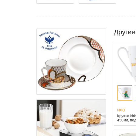
Другие
ИФЗ
Кружка ИФ
450мл, по