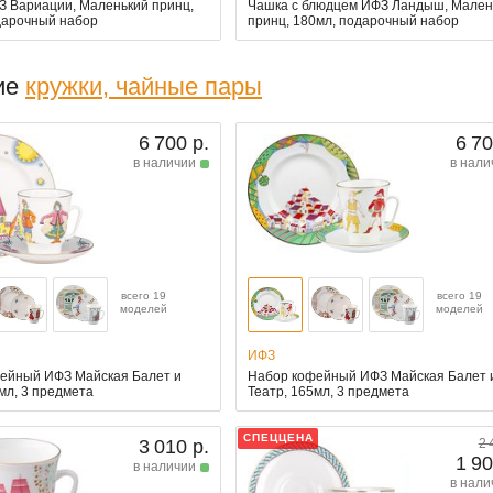
З Вариации, Маленький принц,
Чашка с блюдцем ИФЗ Ландыш, Мален
дарочный набор
принц, 180мл, подарочный набор
ие
кружки, чайные пары
6 700 р.
6 70
в наличии
в нали
всего 19
всего 19
моделей
моделей
ИФЗ
ейный ИФЗ Майская Балет и
Набор кофейный ИФЗ Майская Балет 
мл, 3 предмета
Театр, 165мл, 3 предмета
СПЕЦЦЕНА
3 010 р.
2 
1 90
в наличии
в нали