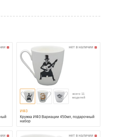
чии
нет в наличии
всего 11
моделей
ИФЗ
чный
Кружка ИФЗ Вариации 450мл, подарочный
набор
чии
нет в наличии