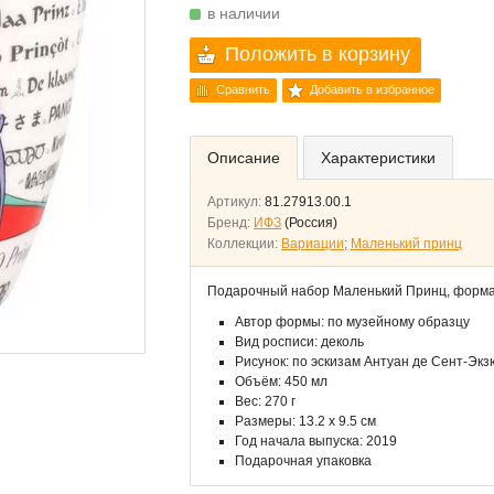
в наличии
Положить в корзину
Сравнить
Добавить в избранное
Описание
Характеристики
Артикул:
81.27913.00.1
Бренд:
ИФЗ
(Россия)
Коллекции:
Вариации
;
Маленький принц
Подарочный набор Маленький Принц, форм
Автор формы: по музейному образцу
Вид росписи: деколь
Рисунок: по эскизам Антуан де Сент-Эк
Объём: 450 мл
Вес: 270 г
Размеры: 13.2 x 9.5 см
Год начала выпуска: 2019
Подарочная упаковка