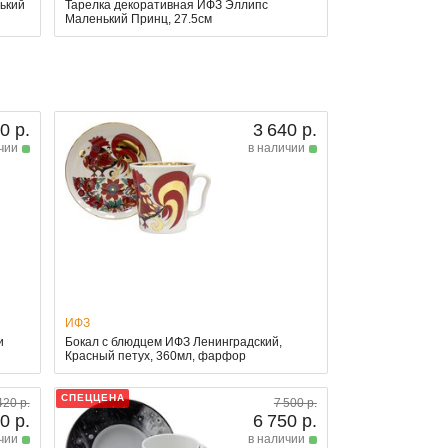
ький
Тарелка декоративная ИФЗ Эллипс
Маленький Принц, 27.5см
0 р.
3 640 р.
чии
в наличии
ИФЗ
и
Бокал с блюдцем ИФЗ Ленинградский,
Красный петух, 360мл, фарфор
СПЕЦЦЕНА
420 р.
7 500 р.
0 р.
6 750 р.
чии
в наличии