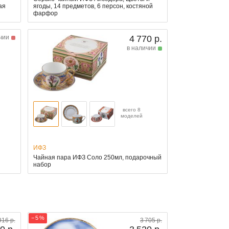
ая
ягоды, 14 предметов, 6 персон, костяной
фарфор
чии
4 770 р.
в наличии
всего 8
моделей
ИФЗ
Чайная пара ИФЗ Соло 250мл, подарочный
набор
− 5 %
916 р.
3 705 р.