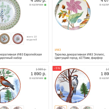
4 580 р.
4 67
в наличии
в нали
всего 10
моделей
ИФЗ
екоративная ИФЗ Европейская
Тарелка декоративная ИФЗ Эллипс,
дарочный набор
Цветущий город, d275мм, фарфор
− 5 %
1 989 р.
1 
1 890 р.
1 89
в наличии
в нали