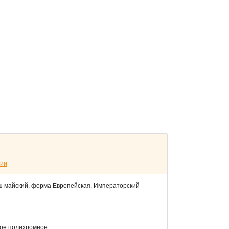
сии
ыш майский, форма Европейская, Императорский
ное полихромное