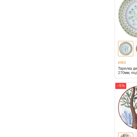
ИФЗ
Тарелка д
270мм, по
− 5 %