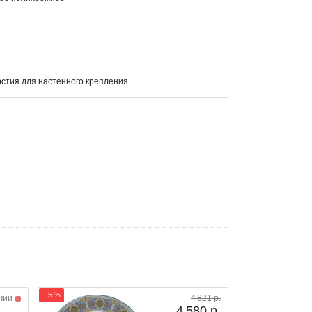
стия для настенного крепления.
− 5 %
чии
4 821 р.
4 580 р.