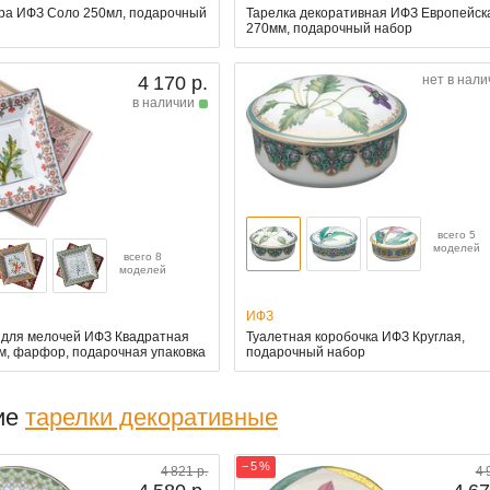
ра ИФЗ Соло 250мл, подарочный
Тарелка декоративная ИФЗ Европейск
270мм, подарочный набор
4 170 р.
нет в нали
в наличии
всего 5
моделей
всего 8
моделей
ИФЗ
 для мелочей ИФЗ Квадратная
Туалетная коробочка ИФЗ Круглая,
см, фарфор, подарочная упаковка
подарочный набор
ие
тарелки декоративные
− 5 %
4 821 р.
4 