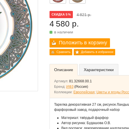
4 821 р.
СКИДКА 5 %
4 580 р.
в наличии
Положить в корзину
Сравнить
Добавить в избранное
Описание
Характеристики
Артикул:
81.32668.00.1
Бренд:
ИФЗ
(Россия)
Коллекции:
Европейская
;
Цветы и ягоды Рос
Тарелка декоративная 27 см, рисунок Ланд
фарфоровый завод, подарочный набор
Материал: твёрдый фарфор
Автор рисунка: Будашова О.В.
Вид росписи: декорирование надглазур