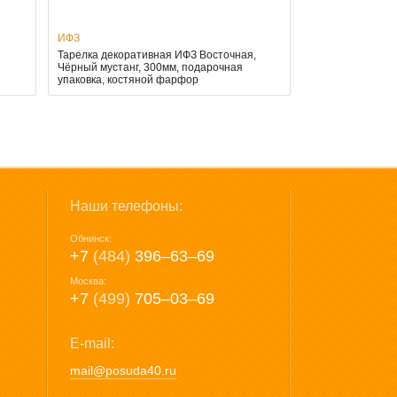
ИФЗ
Тарелка декоративная ИФЗ Восточная,
Чёрный мустанг, 300мм, подарочная
упаковка, костяной фарфор
Наши телефоны:
Обнинск:
+7
(484)
396‒63‒69
Москва:
+7
(499)
705‒03‒69
E-mail:
mail@posuda40.ru