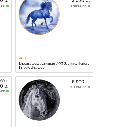
0 р.
3 520 р.
чии
в наличии
ИФЗ
Тарелка декоративная ИФЗ Эллипс, Пепел,
19.5см, фарфор
989 р.
6 900 р.
0 р.
в наличии
чии