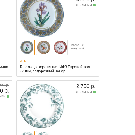
в наличии
всего 10
моделей
ИФЗ
амина
Тарелка декоративная ИФЗ Европейская
270мм, подарочный набор
821 р.
2 750 р.
0 р.
в наличии
чии