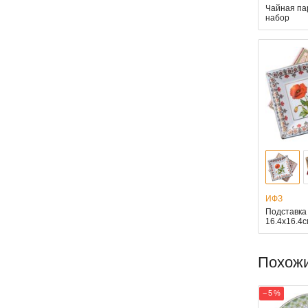
Чайная па
набор
ИФЗ
Подставка
16.4x16.4
Похож
− 5 %