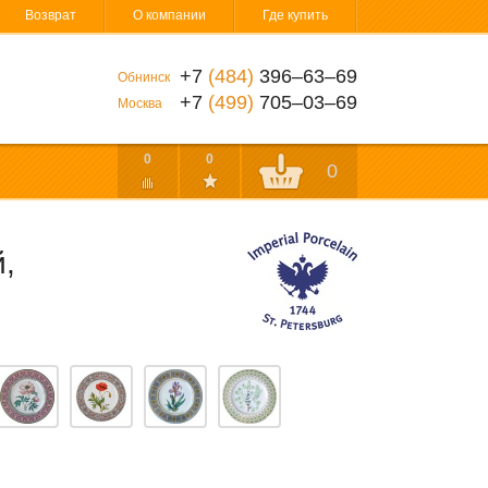
Возврат
О компании
Где купить
+7
(484)
396‒63‒69
Обнинск
+7
(499)
705‒03‒69
Москва
0
0
0
,