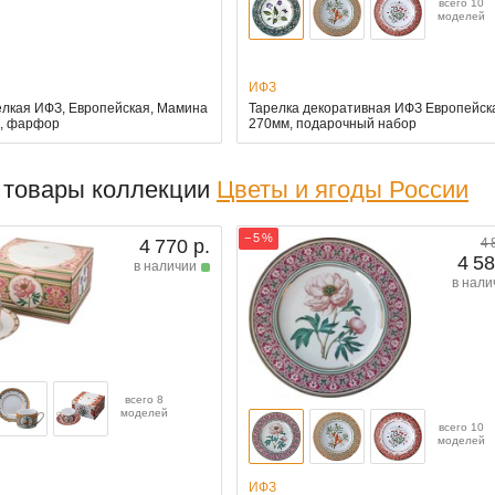
всего 10
моделей
ИФЗ
елкая ИФЗ, Европейская, Мамина
Тарелка декоративная ИФЗ Европейск
м, фарфор
270мм, подарочный набор
 товары коллекции
Цветы и ягоды России
− 5 %
4 770 р.
4 
4 58
в наличии
в нали
всего 8
моделей
всего 10
моделей
ИФЗ