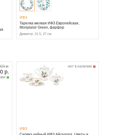
ИФЗ
Тарелка мелкая ИФЗ Европейская,
Monplaisir Green, фарфор
ая
Диаметр: 21.5, 27 см
821 р.
нет в наличии
0 р.
чии
ИФЗ
Сервиз чайный ИФЗ Айседора, Цветы и