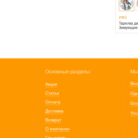
ИФЗ
Тарелка д
Зимующие 
Основные разделы:
Мы 
Вко
Акции
Статьи
Одн
Оплата
Goo
Доставка
You
Возврат
О компании
Где купить