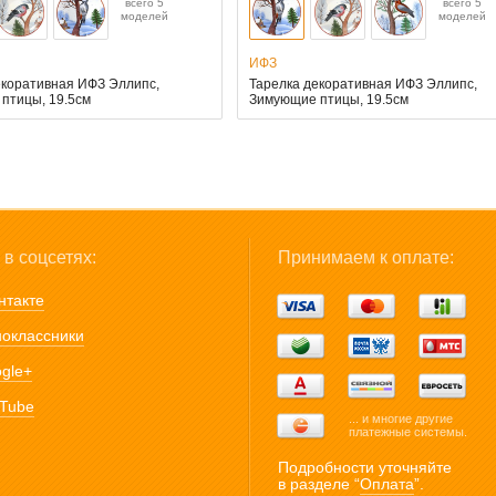
всего 5
всего 5
моделей
моделей
ИФЗ
екоративная ИФЗ Эллипс,
Тарелка декоративная ИФЗ Эллипс,
птицы, 19.5см
Зимующие птицы, 19.5см
в соцсетях:
Принимаем к оплате:
нтакте
оклассники
gle+
Tube
... и многие другие
платежные системы.
Подробности уточняйте
в разделе “
Оплата
”.