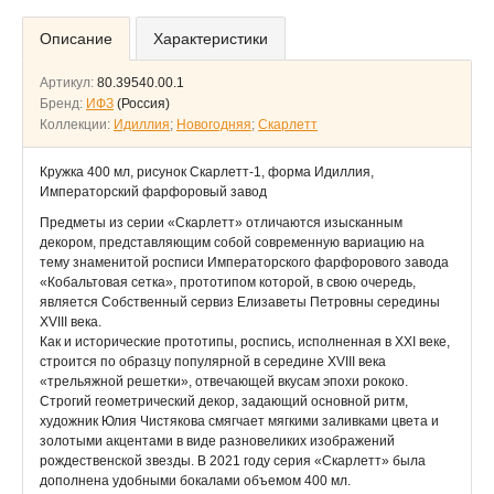
Описание
Характеристики
Артикул:
80.39540.00.1
Бренд:
ИФЗ
(Россия)
Коллекции:
Идиллия
;
Новогодняя
;
Скарлетт
Кружка 400 мл, рисунок Скарлетт-1, форма Идиллия,
Императорский фарфоровый завод
Предметы из серии «Скарлетт» отличаются изысканным
декором, представляющим собой современную вариацию на
тему знаменитой росписи Императорского фарфорового завода
«Кобальтовая сетка», прототипом которой, в свою очередь,
является Собственный сервиз Елизаветы Петровны середины
XVIII века.
Как и исторические прототипы, роспись, исполненная в XXI веке,
строится по образцу популярной в середине XVIII века
«трельяжной решетки», отвечающей вкусам эпохи рококо.
Строгий геометрический декор, задающий основной ритм,
художник Юлия Чистякова смягчает мягкими заливками цвета и
золотыми акцентами в виде разновеликих изображений
рождественской звезды. В 2021 году серия «Скарлетт» была
дополнена удобными бокалами объемом 400 мл.