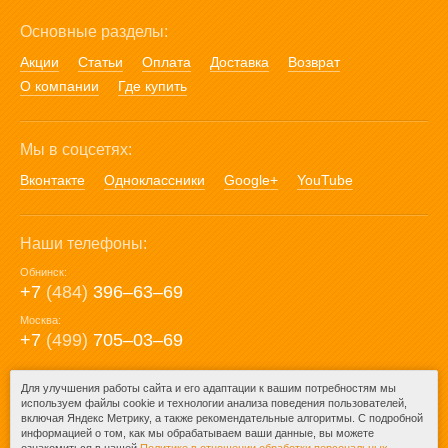
Основные разделы:
Акции
Статьи
Оплата
Доставка
Возврат
О компании
Где купить
Мы в соцсетях:
Вконтакте
Одноклассники
Google+
YouTube
Наши телефоны:
Обнинск:
+7
(484)
396‒63‒69
Москва:
+7
(499)
705‒03‒69
E-mail:
Для улучшения работы сайта и его адаптации к вашим потребностям мы
используем файлы cookie и технологии анализа поведения пользователей,
mail@posuda40.ru
включая Яндекс Метрику, а также рекомендательные алгоритмы. С подробной
информацией о том, как мы обрабатываем ваши данные, вы можете