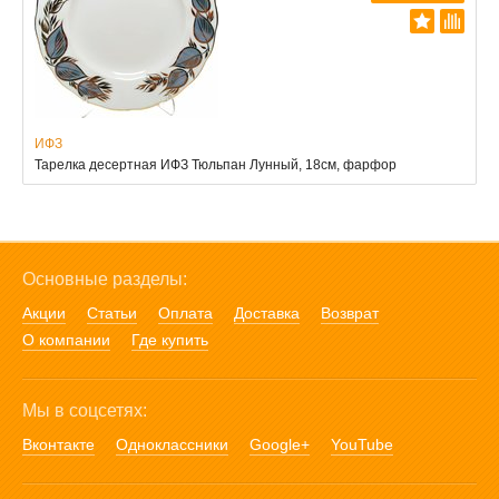
ИФЗ
Тарелка десертная ИФЗ Тюльпан Лунный, 18см, фарфор
Основные разделы:
Акции
Статьи
Оплата
Доставка
Возврат
О компании
Где купить
Мы в соцсетях:
Вконтакте
Одноклассники
Google+
YouTube