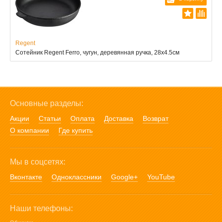
Regent
Сотейник Regent Ferro, чугун, деревянная ручка, 28x4.5см
Основные разделы:
Акции
Статьи
Оплата
Доставка
Возврат
О компании
Где купить
Мы в соцсетях:
Вконтакте
Одноклассники
Google+
YouTube
Наши телефоны: