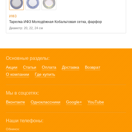
ИФЗ
Тарелка ИФЗ Молодёжная Кобальтовая сетка, фарфор
Диаметр: 20, 22, 24 см
Основные разделы:
Акции
Статьи
Оплата
Доставка
Возврат
О компании
Где купить
Мы в соцсетях:
Вконтакте
Одноклассники
Google+
YouTube
Наши телефоны:
Обнинск: