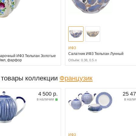
ИФЗ
Салатник ИФЗ Тюльпан Лунный
варочный ИФЗ Тюльпан Золотые
00мл, фарфор
Объём: 0.38, 0.5 л
 товары коллекции
Французик
4 500 р.
25 47
в наличии
в нали
ИФЗ