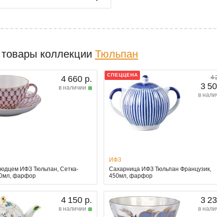
 товары коллекции
Тюльпан
СПЕЦЦЕНА
4 660 р.
4 
3 50
в наличии
в нали
ИФЗ
людцем ИФЗ Тюльпан, Сетка-
Сахарница ИФЗ Тюльпан Французик,
50мл, фарфор
450мл, фарфор
4 150 р.
3 23
в наличии
в нали