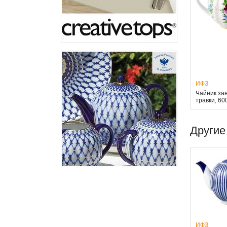
ИФЗ
Чайник за
травки, 6
Другие
ИФЗ