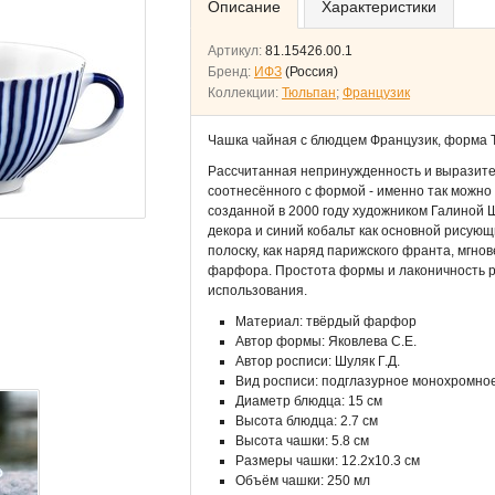
Описание
Характеристики
Артикул:
81.15426.00.1
Бренд:
ИФЗ
(Россия)
Коллекции:
Тюльпан
;
Французик
Чашка чайная с блюдцем Французик, форма
Рассчитанная непринужденность и выразите
соотнесённого с формой - именно так можно 
созданной в 2000 году художником Галиной 
декора и синий кобальт как основной рисующ
полоску, как наряд парижского франта, мгн
фарфора. Простота формы и лаконичность р
использования.
Материал: твёрдый фарфор
Автор формы: Яковлева С.Е.
Автор росписи: Шуляк Г.Д.
Вид росписи: подглазурное монохромно
Диаметр блюдца: 15 см
Высота блюдца: 2.7 см
Высота чашки: 5.8 см
Размеры чашки: 12.2х10.3 см
Объём чашки: 250 мл