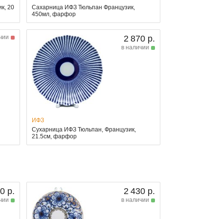
к, 20
Сахарница ИФЗ Тюльпан Французик,
450мл, фарфор
чии
2 870 р.
в наличии
ИФЗ
Сухарница ИФЗ Тюльпан, Французик,
21.5см, фарфор
0 р.
2 430 р.
чии
в наличии