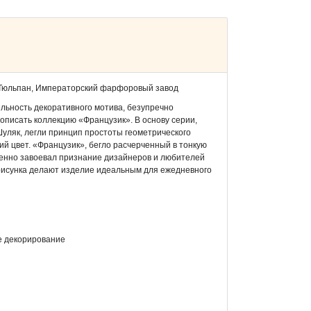
 Тюльпан, Императорский фарфоровый завод
льность декоративного мотива, безупречно
описать коллекцию «Французик». В основу серии,
Шуляк, легли принцип простоты геометрического
ий цвет. «Французик», бегло расчерченный в тонкую
овенно завоевал признание дизайнеров и любителей
исунка делают изделие идеальным для ежедневного
е декорирование