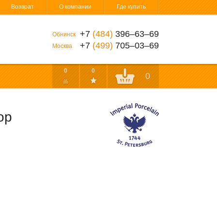
Возврат
О компании
Где купить
+7
(484)
396‒63‒69
Обнинск
+7
(499)
705‒03‒69
Москва
0
0
0
ор