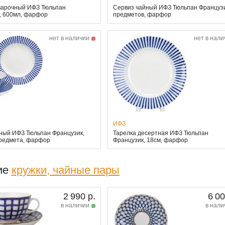
варочный ИФЗ Тюльпан
Сервиз чайный ИФЗ Тюльпан Французи
, 600мл, фарфор
предметов, фарфор
нет в наличии
нет в нали
ИФЗ
ный ИФЗ Тюльпан Французик,
Тарелка десертная ИФЗ Тюльпан
предмета, фарфор
Французик, 18см, фарфор
ие
кружки, чайные пары
2 990 р.
6 00
в наличии
в нали