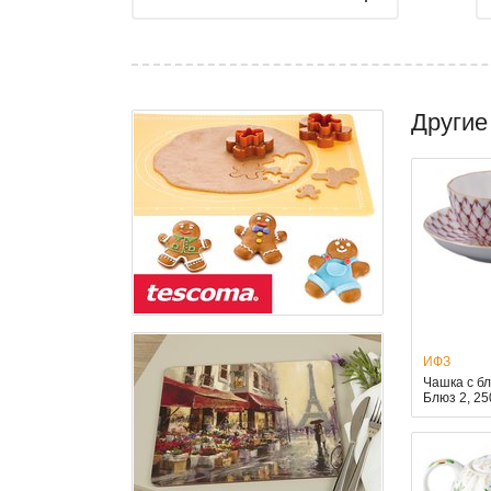
Другие
ИФЗ
Чашка с б
Блюз 2, 2