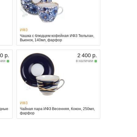
ИФЗ
Чашка с блюдцем кофейная ИФЗ Тюльпан,
Вьюнок, 140мл, фарфор
0 р.
2 400 р.
чии
в наличии
ИФЗ
одные
Чайная пара ИФЗ Весенняя, Кокон, 250мл,
фарфор