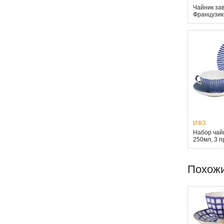
Чайник за
Французик
ИФЗ
Набор чай
250мл, 3 
Похож