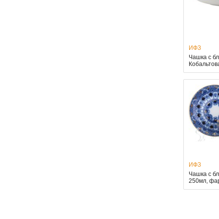
ИФЗ
Чашка с б
Кобальтов
ИФЗ
Чашка с б
250мл, ф