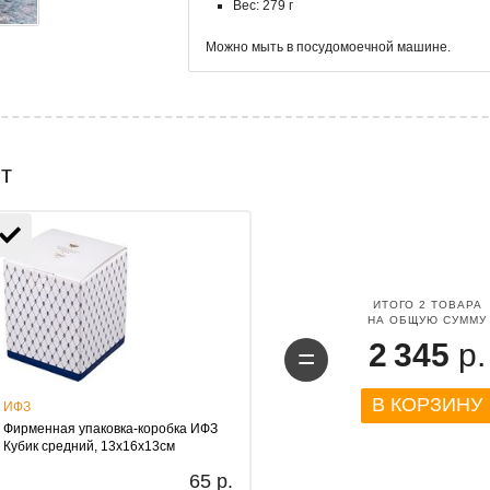
Вес: 279 г
Можно мыть в посудомоечной машине.
т
ИТОГО
2
ТОВАРА
НА ОБЩУЮ СУММУ
2 345
р.
=
В КОРЗИНУ
ИФЗ
Фирменная упаковка-коробка ИФЗ
Кубик средний, 13х16х13см
65 р.