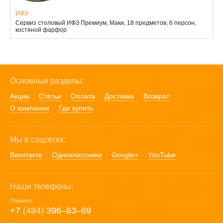
ИФЗ
Сервиз столовый ИФЗ Премиум, Маки, 18 предметов, 6 персон,
костяной фарфор
Основные разделы:
Акции
Статьи
Оплата
Доставка
Возврат
О компании
Где купить
Мы в соцсетях:
Вконтакте
Одноклассники
Google+
YouTube
Наши телефоны:
Обнинск:
+7
(484)
396‒63‒69