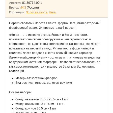
Артикул:
81.30714.00.1
Бренд:
ИФЗ
(Россия)
Коллекции:
Золотая лента
;
Нега
Сервиз столовый Золотая лента, форма Нега, Императорский
фарфоровый завод, 24 предмета на 6 персон
«Нега» – это история о спокойствии и безмятежности,
привлекает она своей обезоруживающей скромностью и
элегантностью. Однако эта коллекция не так проста, как может
показаться на первый взгляд. Ритмичность форм чайной и
столовой части придает «Неге» особый шарм и характер.
Лаконичный декор «Неги» – золотые и платиновые отводки на
безупречном костяном фарфоре – позволяют использовать ее
как самостоятельно, так и в качестве базы для более ярких
коллекций.
Материал: костяной фарфор
Вид росписи: отводка золотом вручную
Состав набора:
блюдо овальное 35.5 х 25.5 см - 1 шт
блюдо овальное 23 х 16 см - 1 шт
блюдо круглое 30.5 см - 1 шт