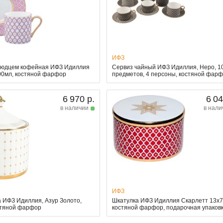
ИФЗ
людцем кофейная ИФЗ Идиллия
Сервиз чайный ИФЗ Идиллия, Неро, 1
100мл, костяной фарфор
предметов, 4 персоны, костяной фар
6 970 р.
6 04
в наличии
в нали
ИФЗ
 ИФЗ Идиллия, Азур Золото,
Шкатулка ИФЗ Идиллия Скарлетт 13x7
стяной фарфор
костяной фарфор, подарочная упаков