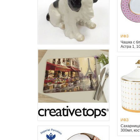
ИФЗ
Чашка с б
Астра 1, 
ИФЗ
Сахарница
300мл, ко