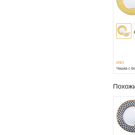
ИФЗ
Чашка с б
Похож