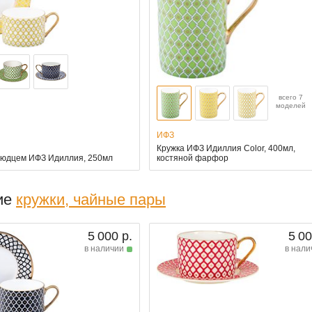
всего 7
моделей
ИФЗ
Кружка ИФЗ Идиллия Color, 400мл,
людцем ИФЗ Идиллия, 250мл
костяной фарфор
ие
кружки, чайные пары
5 000 р.
5 00
в наличии
в нали