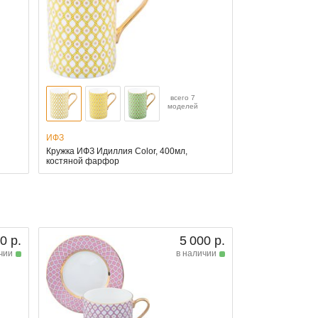
всего 7
моделей
ИФЗ
Кружка ИФЗ Идиллия Color, 400мл,
костяной фарфор
0 р.
5 000 р.
чии
в наличии