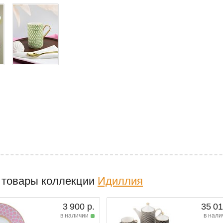
 товары коллекции
Идиллия
3 900 р.
35 01
в наличии
в нали