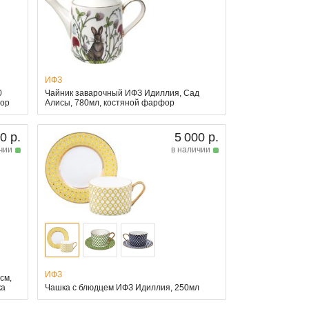
ИФЗ
0
Чайник заварочный ИФЗ Идиллия, Сад
фор
Алисы, 780мл, костяной фарфор
0 р.
5 000 р.
чии
в наличии
ИФЗ
см,
ка
Чашка с блюдцем ИФЗ Идиллия, 250мл