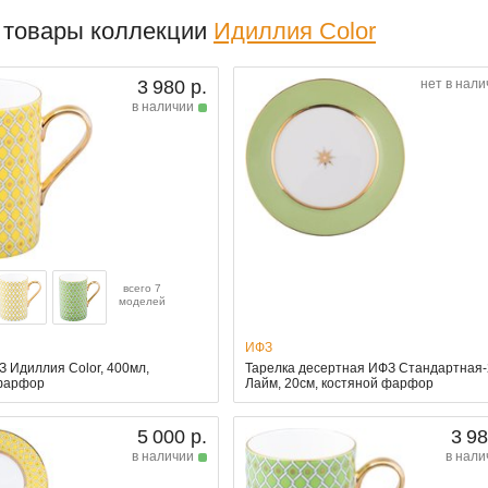
 товары коллекции
Идиллия Color
3 980 р.
нет в нали
в наличии
всего 7
моделей
ИФЗ
З Идиллия Color, 400мл,
Тарелка десертная ИФЗ Стандартная-
фарфор
Лайм, 20см, костяной фарфор
5 000 р.
3 98
в наличии
в нали