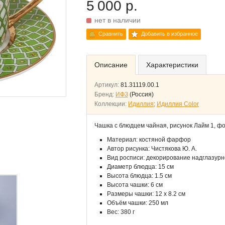
5 000 р.
нет в наличии
Сравнить
Добавить в избранное
Описание
Характеристики
Артикул:
81.31119.00.1
Бренд:
ИФЗ
(Россия)
Коллекции:
Идиллия
;
Идиллия Color
Чашка с блюдцем чайная, рисунок Лайм 1, 
Материал: костяной фарфор
Автор рисунка: Чистякова Ю. А.
Вид росписи: декорирование надглазур
Диаметр блюдца: 15 см
Высота блюдца: 1.5 см
Высота чашки: 6 см
Размеры чашки: 12 x 8.2 см
Объём чашки: 250 мл
Вес: 380 г