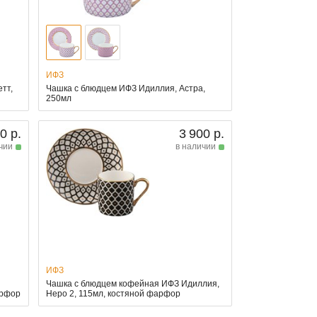
ИФЗ
тт,
Чашка с блюдцем ИФЗ Идиллия, Астра,
250мл
0 р.
3 900 р.
чии
в наличии
ИФЗ
Чашка с блюдцем кофейная ИФЗ Идиллия,
арфор
Неро 2, 115мл, костяной фарфор