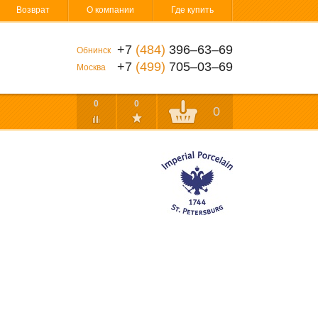
Возврат
О компании
Где купить
+7
(484)
396‒63‒69
Обнинск
+7
(499)
705‒03‒69
Москва
0
0
0