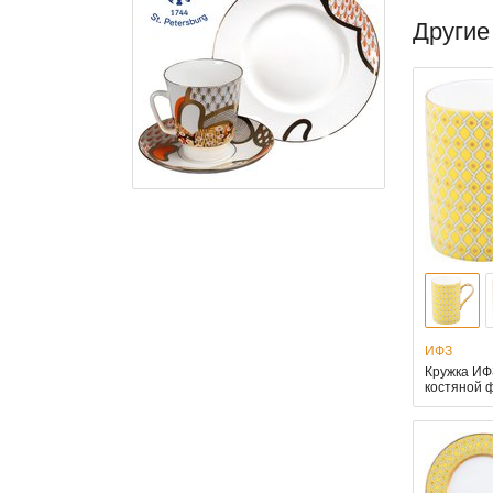
Другие
ИФЗ
Кружка ИФ
костяной 