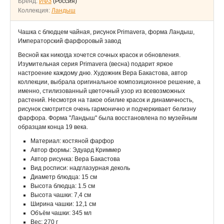
Бренд:
ИФЗ
(Россия)
Коллекция:
Ландыш
Чашка с блюдцем чайная, рисунок Primavera, форма Ландыш,
Императорский фарфоровый завод
Весной как никогда хочется сочных красок и обновления.
Изумительная серия Primavera (весна) подарит яркое
настроение каждому дню. Художник Вера Бакастова, автор
коллекции, выбрала оригинальное композиционное решение, а
именно, стилизованный цветочный узор из всевозможных
растений. Несмотря на такое обилие красок и динамичность,
рисунок смотрится очень гармонично и подчеркивает белизну
фарфора. Форма "Ландыш" была восстановлена по музейным
образцам конца 19 века.
Материал: костяной фарфор
Автор формы: Эдуард Криммер
Автор рисунка: Вера Бакастова
Вид росписи: надглазурная деколь
Диаметр блюдца: 15 см
Высота блюдца: 1.5 см
Высота чашки: 7,4 см
Ширина чашки: 12,1 см
Объём чашки: 345 мл
Вес: 270 г