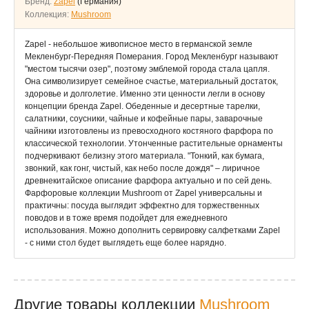
Бренд:
Zapel
(Германия)
Коллекция:
Mushroom
Zapel - небольшое живописное место в германской земле
Мекленбург-Передняя Померания. Город Мекленбург называют
"местом тысячи озер", поэтому эмблемой города стала цапля.
Она символизирует семейное счастье, материальный достаток,
здоровье и долголетие. Именно эти ценности легли в основу
концепции бренда Zapel. Обеденные и десертные тарелки,
салатники, соусники, чайные и кофейные пары, заварочные
чайники изготовлены из превосходного костяного фарфора по
классической технологии. Утонченные растительные орнаменты
подчеркивают белизну этого материала. "Тонкий, как бумага,
звонкий, как гонг, чистый, как небо после дождя" – лиричное
древнекитайское описание фарфора актуально и по сей день.
Фарфоровые коллекции Mushroom от Zapel универсальны и
практичны: посуда выглядит эффектно для торжественных
поводов и в тоже время подойдет для ежедневного
использования. Можно дополнить сервировку салфетками Zapel
- с ними стол будет выглядеть еще более нарядно.
Другие товары коллекции
Mushroom