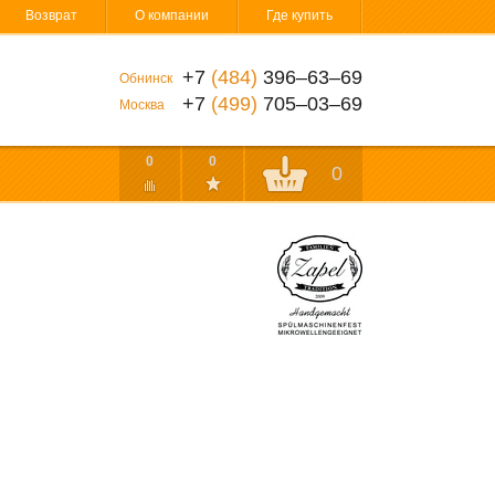
Возврат
О компании
Где купить
+7
(484)
396‒63‒69
Обнинск
+7
(499)
705‒03‒69
Москва
0
0
0