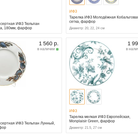
ИФЗ
Тарелка ИФЗ Молодёжная Кобальтова
сетка, фарфор
есертная ИФЗ Тюльпан
а, 180мм, фарфор
Диаметр: 20, 22, 24 см
1 560 р.
1 99
в наличии
в нали
ИФЗ
Тарелка мелкая ИФЗ Европейская,
Monplaisir Green, фарфор
есертная ИФЗ Тюльпан Лунный,
фор
Диаметр: 21.5, 27 см