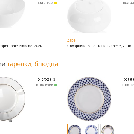
под заказ
под за
Zapel
apel Table Blanche, 20см
Сахарница Zapel Table Blanche, 210мл
ие
тарелки, блюдца
2 230 р.
3 99
в наличии
в нали