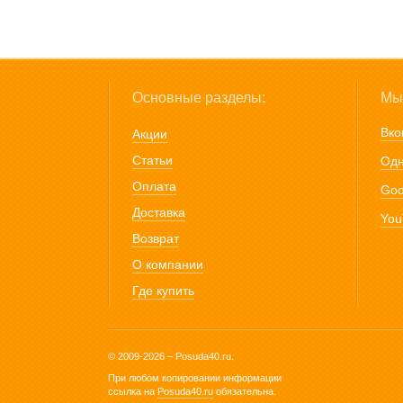
Основные разделы:
Мы 
Вко
Акции
Статьи
Одн
Оплата
Goo
Доставка
You
Возврат
О компании
Где купить
© 2009-2026 – Posuda40.ru.
При любом копировании информации
ссылка на
Posuda40.ru
обязательна.