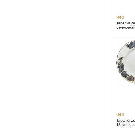
ИФЗ
Тарелка д
Белоснежк
ИФЗ
Тарелка д
18см, фар