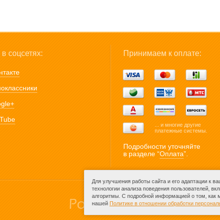
в соцсетях:
Принимаем к оплате:
нтакте
оклассники
gle+
Tube
... и многие другие
платежные системы.
Подробности уточняйте
в разделе “
Оплата
”.
Для улучшения работы сайта и его адаптации к в
технологии анализа поведения пользователей, вк
алгоритмы. С подробной информацией о том, как
нашей
Политике в отношении обработки персона