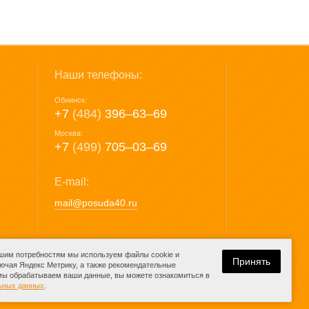
Наши телефоны:
Обнинск:
+7
(484)
396‒63‒69
Москва:
+7
(499)
705‒03‒69
E-mail:
mail@posuda40.ru
ашим потребностям мы используем файлы cookie и
Принять
лючая Яндекс Метрику, а также рекомендательные
 мы обрабатываем ваши данные, вы можете ознакомиться в
Разработка сайта:
льных данных
.
компания Media
K