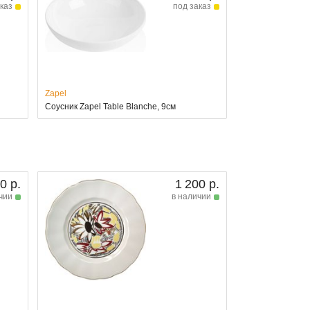
каз
под заказ
Zapel
Соусник Zapel Table Blanche, 9см
0 р.
1 200 р.
чии
в наличии