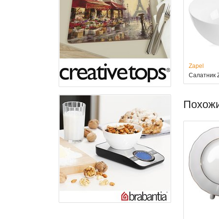
Zapel
Салатник Z
Похож