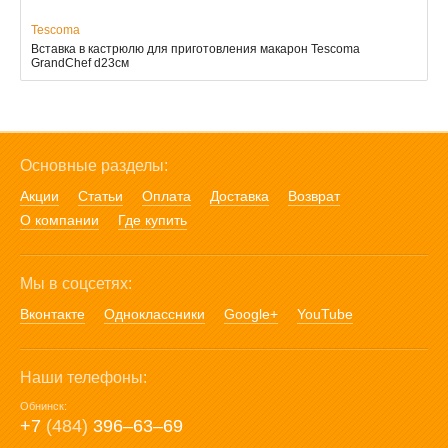
Tescoma
Вставка в кастрюлю для приготовления макарон Tescoma
GrandChef d23см
Основные разделы:
Акции
Статьи
Оплата
Доставка
Возврат
О компании
Где купить
Мы в соцсетях:
Вконтакте
Одноклассники
Google+
YouTube
Наши телефоны:
Обнинск:
+7
(484)
396‒63‒69